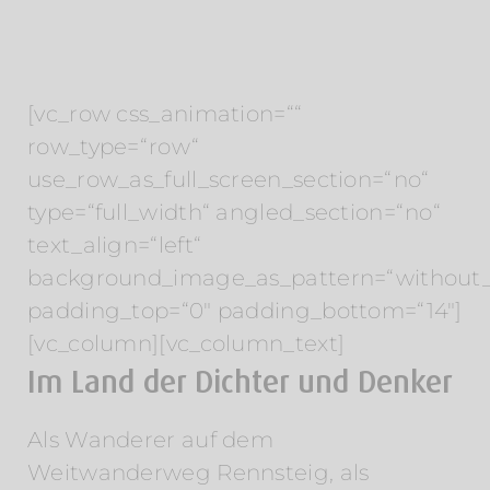
[vc_row css_animation=““
row_type=“row“
use_row_as_full_screen_section=“no“
type=“full_width“ angled_section=“no“
text_align=“left“
background_image_as_pattern=“without_
padding_top=“0″ padding_bottom=“14″]
[vc_column][vc_column_text]
Im Land der Dichter und Denker
Als Wanderer auf dem
Weitwanderweg Rennsteig, als