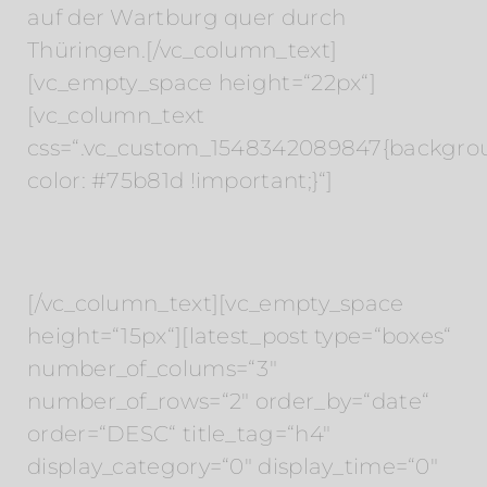
auf der Wartburg quer durch
Thüringen.[/vc_column_text]
[vc_empty_space height=“22px“]
[vc_column_text
css=“.vc_custom_1548342089847{backgro
color: #75b81d !important;}“]
Beiträge
[/vc_column_text][vc_empty_space
height=“15px“][latest_post type=“boxes“
number_of_colums=“3″
number_of_rows=“2″ order_by=“date“
order=“DESC“ title_tag=“h4″
display_category=“0″ display_time=“0″