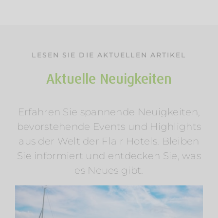
LESEN SIE DIE AKTUELLEN ARTIKEL
Aktuelle Neuigkeiten
Erfahren Sie spannende Neuigkeiten,
Sommerurlaub am Wasser: Mosel &
bevorstehende Events und Highlights
Wörthersee entdecken
aus der Welt der Flair Hotels. Bleiben
Am Rosenhügel
Am Wasser
Am Wörthersee
Österreich
Radfahren
Regionen
Wellness
Sie informiert und entdecken Sie, was
es Neues gibt.