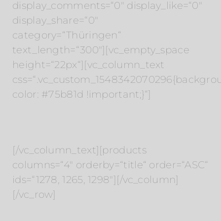
display_comments=“0″ display_like=“0″
display_share=“0″
category=“Thüringen“
text_length=“300″][vc_empty_space
height=“22px“][vc_column_text
css=“.vc_custom_1548342070296{backgro
color: #75b81d !important;}“]
Hotels in der Region
[/vc_column_text][products
columns=“4″ orderby=“title“ order=“ASC“
ids=“1278, 1265, 1298″][/vc_column]
[/vc_row]