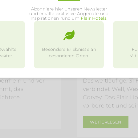
Abonniere hier unseren Newsletter
17. April 2023
und erhalte exklusive Angebote und
Inspirationen rund um
Flair Hotels
.
loss Bruchsal
Landesgartensch
tollem Hotel
ewählte
Besondere Erlebnisse an
Fü
s Barockschloss
Höxter ist von 20. 
akter.
besonderen Orten.
Mit
e Fürstbischöfe von
Landesgartenschau
hloss die älteste
präsentiert sich al
berrhein und vor
Das weitläufige, 3
hmt, das
verbindet Wall, W
chtete.
Corvey. Das Flair Ho
vorbereitet und se
WEITERLESEN