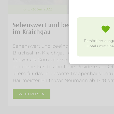
16. Oktober 2023
Sehenswert und beeindruckend: Sch
im Kraichgau
Persönlich ausg
Sehenswert und beeindruckend – das ist da
Hotels mit Char
Bruchsal im Kraichgau. Ab 1722 ließen es di
Speyer als Domizil erbauen. Heute ist das Sc
erhaltene fürstbischöfliche Residenz am O
allem für das imposante Treppenhaus berü
Baumeister Balthasar Neumann ab 1728 erri
WEITERLESEN