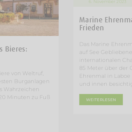
6. November 2023
Marine Ehrenma
Frieden
Das Marine Ehrenma
s Bieres:
auf See Gebliebene
internationalen Cha
85 Meter über der
ere von Weltruf,
Ehrenmal in Laboe 
testen Burganlagen
und innen besichti
as Wahrzeichen
 20 Minuten zu Fuß
WEITERLESEN