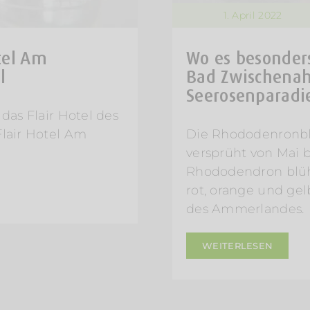
1. April 2022
otel Am
Wo es besonder
l
Bad Zwischenah
Seerosenparadi
das Flair Hotel des
Flair Hotel Am
Die Rhododenronb
versprüht von Mai b
Rhododendron blühen
rot, orange und ge
des Ammerlandes.
WEITERLESEN