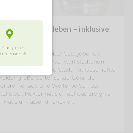
au in Höxter erleben – inklusive
r Gastgeber.
April bis zum 15. Oktober Gastgeber der
 Leidenschaft.
 2023 in NRW. Das Fachwerkstädtchen
s Stadt am Wasser und Stadt mit Geschichte.
1 Hektar große Gartenschau-Gelände
eserpromenade und Welterbe Schloss
tel Stadt Höxter hat sich auf das Ereignis
in Haus umfassend renoviert.