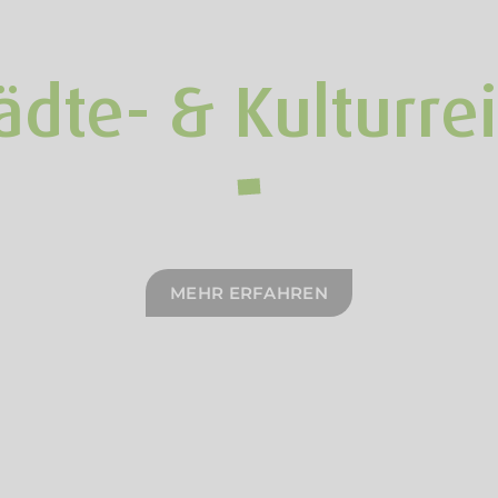
ädte- & Kulturre
MEHR ERFAHREN