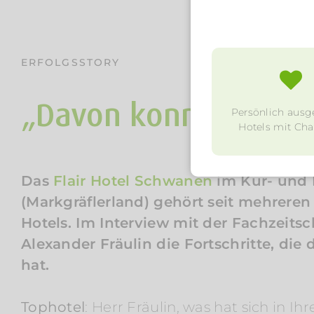
ERFOLGSSTORY
„Davon konnten wir 
Persönlich ausg
Hotels mit Char
Das
Flair
Hotel Schwanen
im Kur- und 
(Markgräflerland) gehört seit mehreren
Hotels. Im Interview mit der Fachzeitsc
Alexander Fräulin die Fortschritte, die
hat.
Tophotel
: Herr Fräulin, was hat sich in Ih