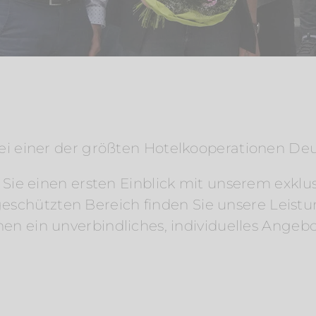
 bei einer der größten Hotelkooperationen De
e einen ersten Einblick mit unserem exklus
geschützten Bereich finden Sie unsere Leist
hnen ein unverbindliches, individuelles Ang