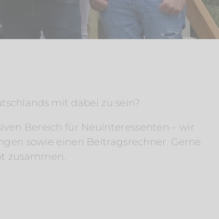
utschlands mit dabei zu sein?
iven Bereich für Neuinteressenten – wir
ungen sowie einen Beitragsrechner. Gerne
ebot zusammen.