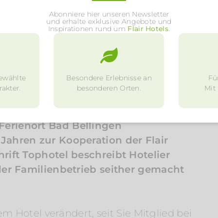
Abonniere hier unseren Newsletter
und erhalte exklusive Angebote und
Inspirationen rund um
Flair Hotels
.
früher nur träumen“
ewählte
Besondere Erlebnisse an
Fü
akter.
besonderen Orten.
Mit
Ferienort Bad Bellingen
 Jahren zur Kooperation der Flair
hrift Tophotel beschreibt Hotelier
 der Familienbetrieb seither gemacht
rem Hotel verändert, seit Sie Mitglied bei