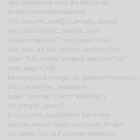
den Bodensee und die Berge ist
einfach atemberaubend.
[/vc_column_text][vc_empty_space]
[/vc_column][/vc_row][vc_row
css_animation=““ row_type=“row“
use_row_as_full_screen_section=“no“
type=“full_width“ angled_section=“no“
text_align=“left“
background_image_as_pattern=“without_
[vc_column][vc_separator
type=“normal“ color=“#81d742″]
[vc_empty_space]
[vc_column_text]Wenn Sie mehr
solcher Artikel lesen möchten, finden
Sie diese
hier
auf unserer Website!