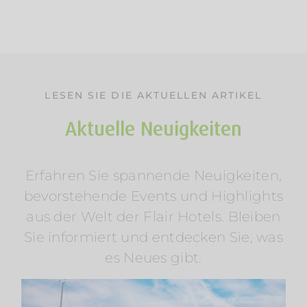
LESEN SIE DIE AKTUELLEN ARTIKEL
Aktuelle Neuigkeiten
Erfahren Sie spannende Neuigkeiten,
Sommerurlaub am Wasser: Mosel &
bevorstehende Events und Highlights
Wörthersee entdecken
aus der Welt der Flair Hotels. Bleiben
Am Rosenhügel
Am Wasser
Am Wörthersee
Österreich
Radfahren
Regionen
Wellness
Sie informiert und entdecken Sie, was
es Neues gibt.