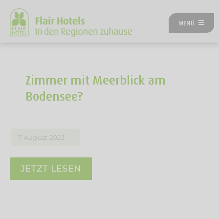
Zum
Inhalt
MENÜ
springen
ÜBER UNS
ANGEBOTE
UNSERE HOTELS
Zimmer mit Meerblick am
REISEKATEGORIEN
Bodensee?
FLAIRREISEN MAGAZIN
NEUES BEI FLAIR
FLAIR GUTSCHEIN
7. August 2023
FLAIR HOTEL WERDEN
FIRMENPARTNER
JETZT LESEN
KONTAKT