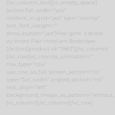
[/vc_column_text][vc_empty_space]
[action full_width=“yes“
content_in_grid=“yes“ type=“normal“
text_font_weight=““
show_button=“yes“]Hier geht´s direkt
zu Ihrem Flair Hotel am Bodensee:
[/action][product id=“1983″][/vc_column]
[/vc_row][vc_row css_animation=““
row_type=“row“
use_row_as_full_screen_section=“no“
type=“full_width“ angled_section=“no“
text_align=“left“
background_image_as_pattern=“without_
[vc_column][/vc_column][/vc_row]