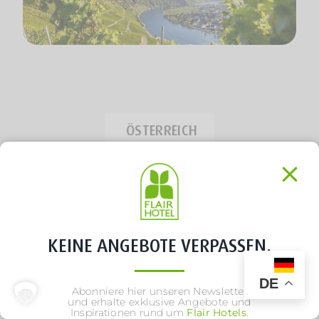
ÖSTERREICH
KEINE ANGEBOTE VERPASSEN.
DE
NORDWESTEN
Abonniere hier unseren Newsletter
und erhalte exklusive Angebote und
Inspirationen rund um
Flair Hotels
.