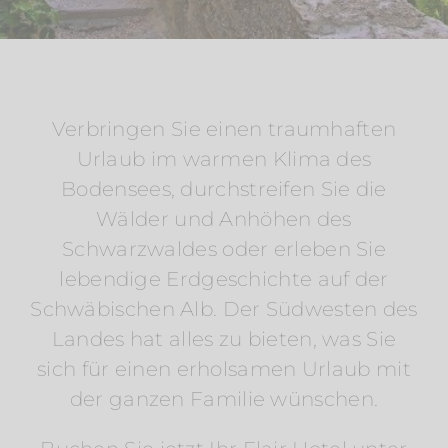
Verbringen Sie einen traumhaften
Urlaub im warmen Klima des
Bodensees, durchstreifen Sie die
Wälder und Anhöhen des
Schwarzwaldes oder erleben Sie
lebendige Erdgeschichte auf der
Schwäbischen Alb. Der Südwesten des
Landes hat alles zu bieten, was Sie
sich für einen erholsamen Urlaub mit
der ganzen Familie wünschen.