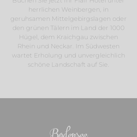
Buchen Sie jetzt Ihr Flair Hotel unter
herrlichen Weinbergen, in
geruhsamen Mittelgebirgslagen oder
den grünen Tälern im Land der 1000
Hügel, dem Kraichgau zwischen
Rhein und Neckar. Im Südwesten
wartet Erholung und unvergleichlich
schöne Landschaft auf Sie.
Bodensee