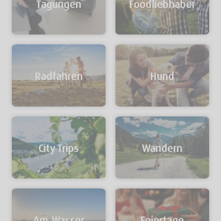
Tagungen
Foodliebhaber
Radfahren
Hund
City Trips
Wandern
Am Wasser
Feiertage