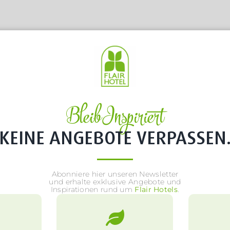
LESEN SIE DIE AKTUELLEN ARTIKEL
Bleib Inspiriert
Aktuelle Neuigkeiten
KEINE ANGEBOTE VERPASSEN
rstehende Events und Highlights aus der Welt
Abonniere hier unseren Newsletter
und erhalte exklusive Angebote und
und entdecken Sie, was es Neues gibt.
Inspirationen rund um
Flair Hotels
.