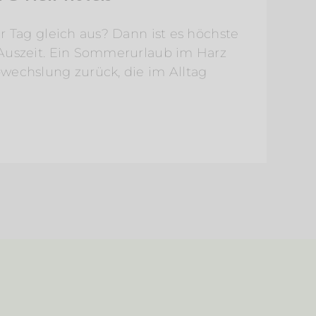
r Tag gleich aus? Dann ist es höchste
E
 Auszeit. Ein Sommerurlaub im Harz
W
wechslung zurück, die im Alltag
W
v