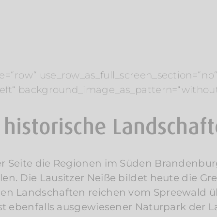
e=“row“ use_row_as_full_screen_section=“no“ 
“left“ background_image_as_pattern=“withou
historische Landschaf
her Seite die Regionen im Süden Brandenbu
len. Die Lausitzer Neiße bildet heute die
chen Landschaften reichen vom Spreewald üb
ist ebenfalls ausgewiesener Naturpark der L