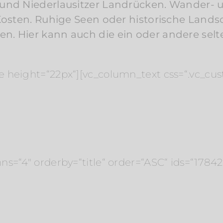
t und Niederlausitzer Landrücken. Wander
e Kosten. Ruhige Seen oder historische Land
n. Hier kann auch die ein oder andere selte
e height=“22px“][vc_column_text css=“.vc_c
Hotels in der Region
s=“4″ orderby=“title“ order=“ASC“ ids=“17842