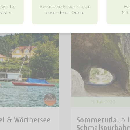
ewählte
Besondere Erlebnisse an
Fü
akter.
besonderen Orten.
Mit
21. Juli 2026
l & Wörthersee
Sommerurlaub i
Schmalspurbahn 