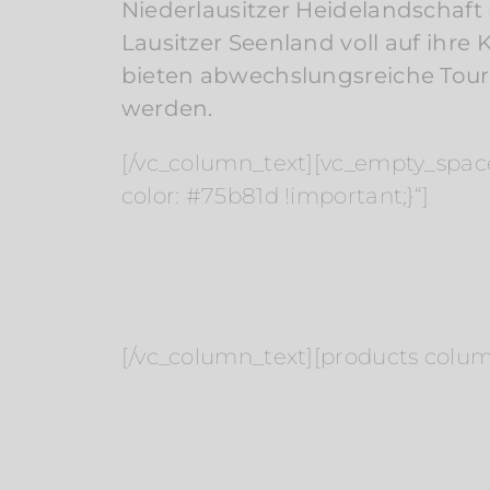
Niederlausitzer Heidelandschaf
Lausitzer Seenland voll auf ihr
bieten abwechslungsreiche Toure
werden.
[/vc_column_text][vc_empty_spac
color: #75b81d !important;}“]
[/vc_column_text][products column