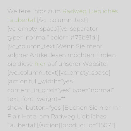
Weitere Infos zum
Radweg Liebliches
Taubertal.
[/vc_column_text]
[vc_empty_space][vc_separator
type=“normal“ color=“#75b81d“]
[vc_column_text]Wenn Sie mehr
solcher Artikel lesen möchten, finden
Sie diese
hier
auf unserer Website!
[/vc_column_text][vc_empty_space]
[action full_width=“yes“
content_in_grid=“yes“ type=“normal“
text_font_weight=““
show_button=“yes“]Buchen Sie hier Ihr
Flair Hotel am Radweg Liebliches
Taubertal:[/action][product id=“1507″]