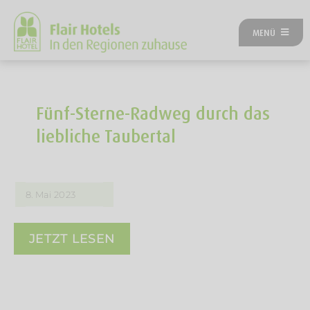
Zum
Inhalt
MENÜ
springen
ÜBER UNS
ANGEBOTE
UNSERE HOTELS
Fünf-Sterne-Radweg durch das
REISEKATEGORIEN
liebliche Taubertal
FLAIRREISEN MAGAZIN
NEUES BEI FLAIR
FLAIR GUTSCHEIN
8. Mai 2023
FLAIR HOTEL WERDEN
FIRMENPARTNER
JETZT LESEN
KONTAKT