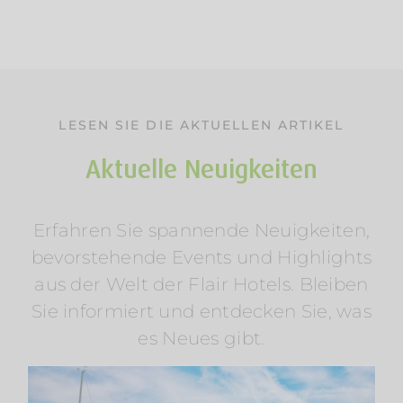
LESEN SIE DIE AKTUELLEN ARTIKEL
Aktuelle Neuigkeiten
Erfahren Sie spannende Neuigkeiten,
Sommerurlaub am Wasser: Mosel &
bevorstehende Events und Highlights
Wörthersee entdecken
aus der Welt der Flair Hotels. Bleiben
Am Rosenhügel
Am Wasser
Am Wörthersee
Österreich
Radfahren
Regionen
Wellness
Sie informiert und entdecken Sie, was
es Neues gibt.