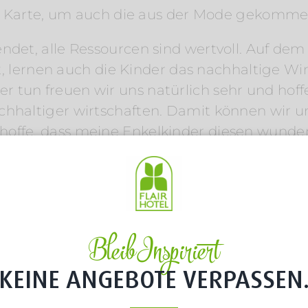
 der Karte, um auch die aus der Mode gekomme
endet, alle Ressourcen sind wertvoll. Auf de
ist, lernen auch die Kinder das nachhaltige Wi
 tun freuen wir uns natürlich sehr und hoff
chhaltiger wirtschaften. Damit können wir un
hoffe, dass meine Enkelkinder diesen wunde
vc_column_text][vc_separator type=“normal“]
4″][/vc_column][/vc_row]
Bleib Inspiriert
KEINE ANGEBOTE VERPASSEN