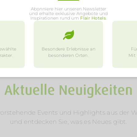
Abonniere hier unseren Newsletter
und erhalte exklusive Angebote und
Inspirationen rund um
Flair Hotels
.
ewählte
Besondere Erlebnisse an
Fü
akter.
besonderen Orten.
Mit
LESEN SIE DIE AKTUELLEN ARTIKEL
Aktuelle Neuigkeiten
rstehende Events und Highlights aus der Welt
und entdecken Sie, was es Neues gibt.