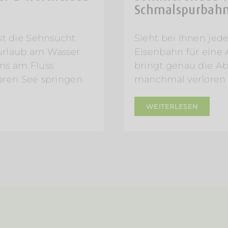
Schmalspurbahn 
t die Sehnsucht
Sieht bei Ihnen jede
rurlaub am Wasser
Eisenbahn für eine
ens am Fluss
bringt genau die Ab
laren See springen
manchmal verloren
WEITERLESEN