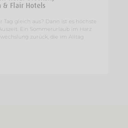
& Flair Hotels
r Tag gleich aus? Dann ist es höchste
E
 Auszeit. Ein Sommerurlaub im Harz
W
wechslung zurück, die im Alltag
W
v