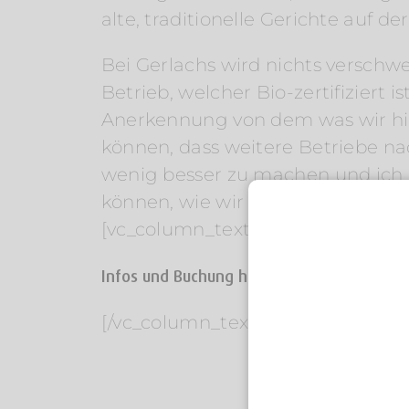
alte, traditionelle Gerichte auf
Bei Gerlachs wird nichts verschw
Betrieb, welcher Bio-zertifiziert 
Anerkennung von dem was wir hier
können, dass weitere Betriebe na
wenig besser zu machen und ich 
können, wie wir es heute tun.“[/
[vc_column_text]
Infos und Buchung hier:
[/vc_column_text][product id=“131