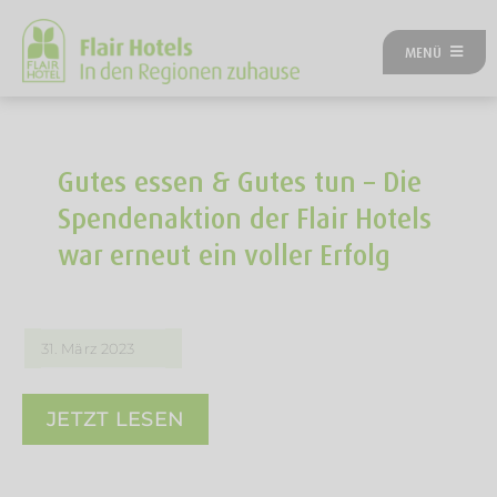
Zum
Inhalt
MENÜ
springen
ÜBER UNS
ANGEBOTE
UNSERE HOTELS
Gutes essen & Gutes tun – Die
REISEKATEGORIEN
Spendenaktion der Flair Hotels
FLAIRREISEN MAGAZIN
war erneut ein voller Erfolg
NEUES BEI FLAIR
FLAIR GUTSCHEIN
FLAIR HOTEL WERDEN
31. März 2023
FIRMENPARTNER
KONTAKT
JETZT LESEN