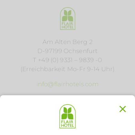
Am Alten Berg 2
D-97199 Ochsenfurt
T +49 (0) 9331 – 9839 -0
(Erreichbarkeit Mo-Fr 9-14 Uhr)
info@flairhotels.com