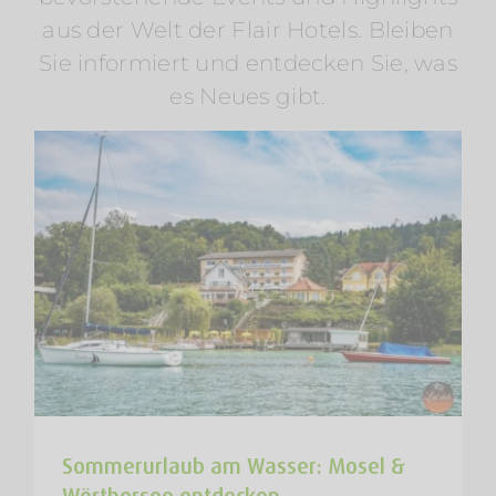
Wörthersee entdecken
aus der Welt der Flair Hotels. Bleiben
Am Rosenhügel
Am Wasser
Am Wörthersee
Österreich
Radfahren
Regionen
Wellness
Sie informiert und entdecken Sie, was
es Neues gibt.
Sommerurlaub am Wasser: Mosel &
Wörthersee entdecken