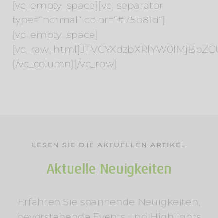
[vc_empty_space][vc_separator
type=“normal“ color=“#75b81d“]
[vc_empty_space]
[vc_raw_html]JTVCYXdzbXRlYW0lMjBpZC
[/vc_column][/vc_row]
LESEN SIE DIE AKTUELLEN ARTIKEL
Aktuelle Neuigkeiten
Erfahren Sie spannende Neuigkeiten,
Sommerurlaub am Wasser: Mosel &
bevorstehende Events und Highlights