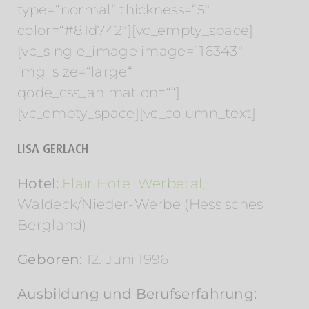
type=“normal“ thickness=“5″
color=“#81d742″][vc_empty_space]
[vc_single_image image=“16343″
img_size=“large“
qode_css_animation=““]
[vc_empty_space][vc_column_text]
LISA GERLACH
Hotel:
Flair Hotel Werbetal
,
Waldeck/Nieder-Werbe (Hessisches
Bergland)
Geboren:
12. Juni 1996
Ausbildung und Berufserfahrung: