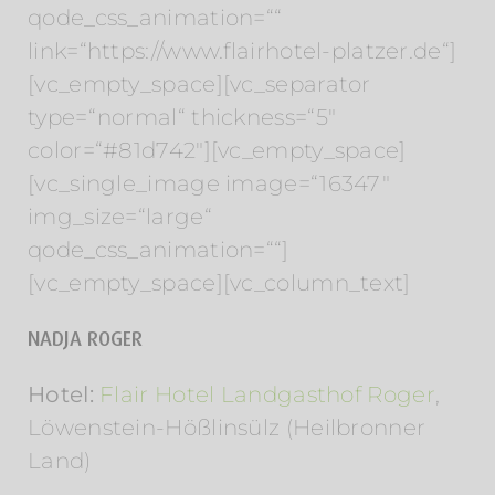
qode_css_animation=““
link=“https://www.flairhotel-platzer.de“]
[vc_empty_space][vc_separator
type=“normal“ thickness=“5″
color=“#81d742″][vc_empty_space]
[vc_single_image image=“16347″
img_size=“large“
qode_css_animation=““]
[vc_empty_space][vc_column_text]
NADJA ROGER
Hotel:
Flair Hotel Landgasthof Roger
,
Löwenstein-Hößlinsülz (Heilbronner
Land)