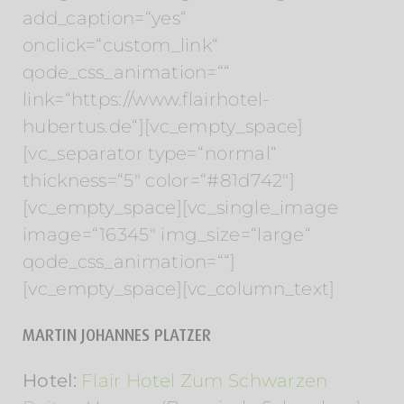
add_caption=“yes“
onclick=“custom_link“
qode_css_animation=““
link=“https://www.flairhotel-
hubertus.de“][vc_empty_space]
[vc_separator type=“normal“
thickness=“5″ color=“#81d742″]
[vc_empty_space][vc_single_image
image=“16345″ img_size=“large“
qode_css_animation=““]
[vc_empty_space][vc_column_text]
MARTIN JOHANNES PLATZER
Hotel:
Flair Hotel Zum Schwarzen