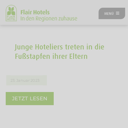
Zum
Inhalt
MENÜ
springen
ÜBER UNS
ANGEBOTE
UNSERE HOTELS
Junge Hoteliers treten in die
REISEKATEGORIEN
Fußstapfen ihrer Eltern
FLAIRREISEN MAGAZIN
NEUES BEI FLAIR
FLAIR GUTSCHEIN
23. Januar 2023
FLAIR HOTEL WERDEN
FIRMENPARTNER
JETZT LESEN
KONTAKT