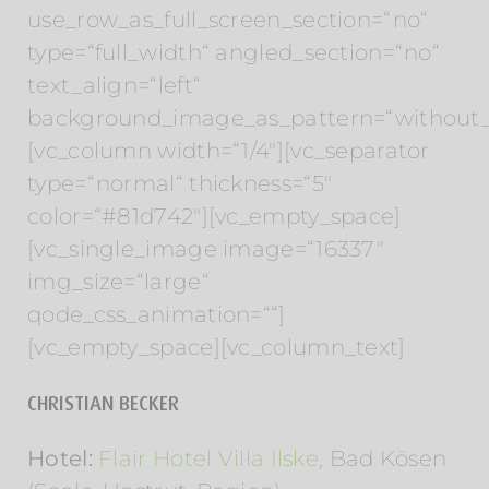
use_row_as_full_screen_section=“no“
type=“full_width“ angled_section=“no“
text_align=“left“
background_image_as_pattern=“without_
[vc_column width=“1/4″][vc_separator
type=“normal“ thickness=“5″
color=“#81d742″][vc_empty_space]
[vc_single_image image=“16337″
img_size=“large“
qode_css_animation=““]
[vc_empty_space][vc_column_text]
CHRISTIAN BECKER
Hotel:
Flair Hotel Villa Ilske
, Bad Kösen