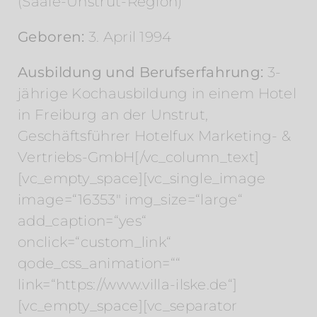
(Saale-Unstrut-Region)
Geboren:
3. April 1994
Ausbildung und Berufserfahrung:
3-
jährige Kochausbildung in einem Hotel
in Freiburg an der Unstrut,
Geschäftsführer Hotelfux Marketing- &
Vertriebs-GmbH[/vc_column_text]
[vc_empty_space][vc_single_image
image=“16353″ img_size=“large“
add_caption=“yes“
onclick=“custom_link“
qode_css_animation=““
link=“https://www.villa-ilske.de“]
[vc_empty_space][vc_separator