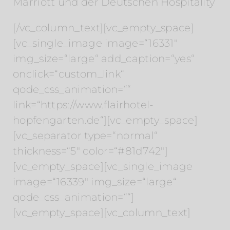
Marriott und der Deutschen Hospitality
[/vc_column_text][vc_empty_space]
[vc_single_image image=“16331″
img_size=“large“ add_caption=“yes“
onclick=“custom_link“
qode_css_animation=““
link=“https://www.flairhotel-
hopfengarten.de“][vc_empty_space]
[vc_separator type=“normal“
thickness=“5″ color=“#81d742″]
[vc_empty_space][vc_single_image
image=“16339″ img_size=“large“
qode_css_animation=““]
[vc_empty_space][vc_column_text]