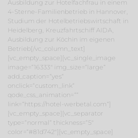
Ausbildung zur Hotelfachfrau in einem
4-Sterne-Familienbetrieb in Hannover,
Studium der Hotelbetriebswirtschaft in
Heidelberg, Kreuzfahrtschiff AIDA,
Ausbildung zur Köchin im eigenen
Betrieb[/vc_column_text]
[vc_empty_space][vc_single_image
image=“16333″ img_size=“large“
add_caption=“yes“
onclick=“custom_link“
qode_css_animation=““
link=“https://hotel-werbetal.com“]
[vc_empty_space][vc_separator
type=“normal“ thickness=“5″
color=“#81d742″][vc_empty_space]