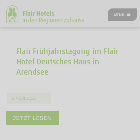
Zum
Inhalt
MENÜ
springen
ÜBER UNS
ANGEBOTE
UNSERE HOTELS
Flair Frühjahrstagung im Flair
REISEKATEGORIEN
Hotel Deutsches Haus in
FLAIRREISEN MAGAZIN
Arendsee
NEUES BEI FLAIR
FLAIR GUTSCHEIN
FLAIR HOTEL WERDEN
5. April 2022
FIRMENPARTNER
KONTAKT
JETZT LESEN