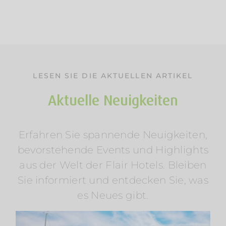
LESEN SIE DIE AKTUELLEN ARTIKEL
Aktuelle Neuigkeiten
Erfahren Sie spannende Neuigkeiten,
Sommerurlaub am Wasser: Mosel &
bevorstehende Events und Highlights
Wörthersee entdecken
aus der Welt der Flair Hotels. Bleiben
Am Rosenhügel
Am Wasser
Am Wörthersee
Österreich
Radfahren
Regionen
Wellness
Sie informiert und entdecken Sie, was
es Neues gibt.