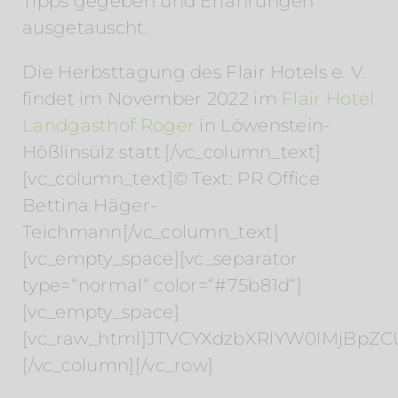
Tipps gegeben und Erfahrungen
ausgetauscht.
Die Herbsttagung des Flair Hotels e. V.
findet im November 2022 im
Flair Hotel
Landgasthof Roger
in Löwenstein-
Hößlinsülz statt.[/vc_column_text]
[vc_column_text]© Text: PR Office
Bettina Häger-
Teichmann[/vc_column_text]
[vc_empty_space][vc_separator
type=“normal“ color=“#75b81d“]
[vc_empty_space]
[vc_raw_html]JTVCYXdzbXRlYW0lMjBpZC
[/vc_column][/vc_row]