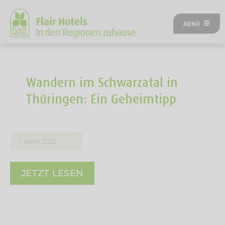
Zum
Inhalt
MENÜ
springen
ÜBER UNS
ANGEBOTE
UNSERE HOTELS
Wandern im Schwarzatal in
REISEKATEGORIEN
Thüringen: Ein Geheimtipp
FLAIRREISEN MAGAZIN
NEUES BEI FLAIR
FLAIR GUTSCHEIN
1. April 2022
FLAIR HOTEL WERDEN
FIRMENPARTNER
JETZT LESEN
KONTAKT