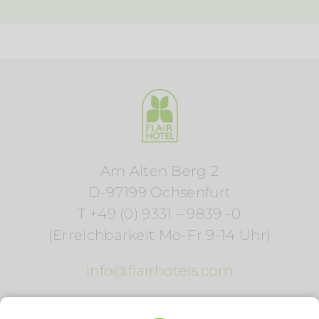
Am Alten Berg 2
D-97199 Ochsenfurt
T +49 (0) 9331 – 9839 -0
(Erreichbarkeit Mo-Fr 9-14 Uhr)
info@flairhotels.com