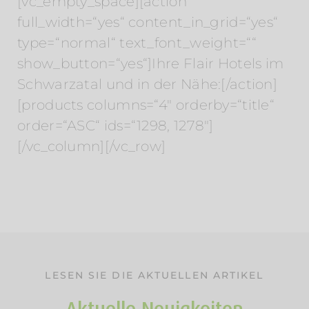
[vc_empty_space][action
full_width=“yes“ content_in_grid=“yes“
type=“normal“ text_font_weight=““
show_button=“yes“]Ihre Flair Hotels im
Schwarzatal und in der Nähe:[/action]
[products columns=“4″ orderby=“title“
order=“ASC“ ids=“1298, 1278″]
[/vc_column][/vc_row]
LESEN SIE DIE AKTUELLEN ARTIKEL
Aktuelle Neuigkeiten