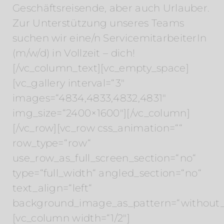
Geschäftsreisende, aber auch Urlauber.
Zur Unterstützung unseres Teams
suchen wir eine/n ServicemitarbeiterIn
(m/w/d) in Vollzeit – dich!
[/vc_column_text][vc_empty_space]
[vc_gallery interval=“3″
images=“4834,4833,4832,4831″
img_size=“2400×1600″][/vc_column]
[/vc_row][vc_row css_animation=““
row_type=“row“
use_row_as_full_screen_section=“no“
type=“full_width“ angled_section=“no“
text_align=“left“
background_image_as_pattern=“without_
[vc_column width=“1/2″]