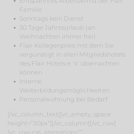
Entspanntes Arbeitsklima der Flair
Familie
Sonntags kein Dienst
30 Tage Jahresurlaub (an
Weihnachten immer frei)
Flair Kollegenpreis mit dem Sie
vergünstigt in allen Mitgliedshotels
des Flair Hotels e. V. übernachten
können
Interne
Weiterbildungsmöglichkeiten
Personalwohnung bei Bedarf
[/vc_column_text][vc_empty_space
height=“30px“][/vc_column][/vc_row]
[vc_row css_animation=““