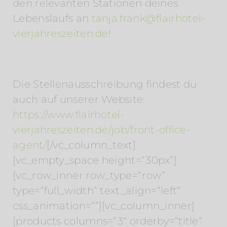
den relevanten Stationen deines
Lebenslaufs an
tanja.frank@flairhotel-
vierjahreszeiten.de
!
Die Stellenausschreibung findest du
auch auf unserer Website:
https://www.flairhotel-
vierjahreszeiten.de/job/front-office-
agent/
[/vc_column_text]
[vc_empty_space height=“30px“]
[vc_row_inner row_type=“row“
type=“full_width“ text_align=“left“
css_animation=““][vc_column_inner]
[products columns=“3″ orderby=“title“