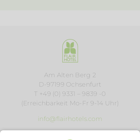
Am Alten Berg 2
D-97199 Ochsenfurt
T +49 (0) 9331 – 9839 -0
(Erreichbarkeit Mo-Fr 9-14 Uhr)
info@flairhotels.com