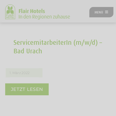
Zum
Inhalt
MENÜ
springen
ÜBER UNS
ANGEBOTE
UNSERE HOTELS
ServicemitarbeiterIn (m/w/d) –
REISEKATEGORIEN
Bad Urach
FLAIRREISEN MAGAZIN
NEUES BEI FLAIR
FLAIR GUTSCHEIN
1. März 2022
FLAIR HOTEL WERDEN
FIRMENPARTNER
JETZT LESEN
KONTAKT