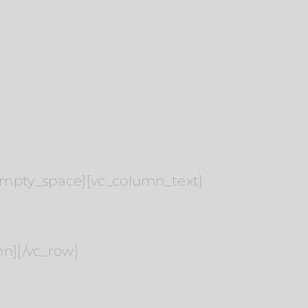
_empty_space][vc_column_text]
mn][/vc_row]