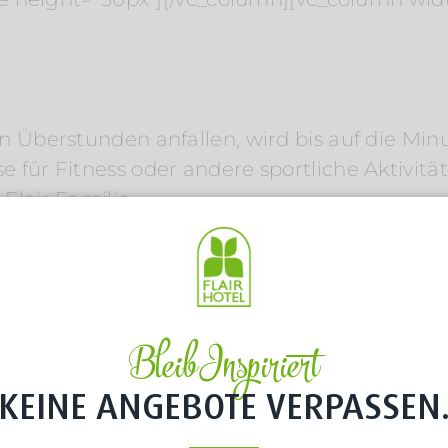
n Überstunden anfallen, wird bis auf die Min
 für Fitness oder andere sportliche Aktivitä
Flair Familie
lossen
ihnachten immer frei)
ie vergünstigt in allen Mitgliedshotels des F
chkeiten
Bleib Inspiriert
KEINE ANGEBOTE VERPASSEN
e height=“30px“][/vc_column][/vc_row][vc_ro
o“ type=“full_width“ angled_section=“no“ text