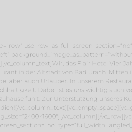
e=“row“ use_row_as_full_screen_section=“no“ 
“left“ background_image_as_pattern=“withou
c_column_text]Wir, das Flair Hotel Vier Jah
aurant in der Altstadt von Bad Urach. Mitten
e, aber auch Urlauber. In unserem Restauran
chhaltigkeit. Dabei ist es uns wichtig auch 
e zuhause fühlt. Zur Unterstützung unseres 
– dich![/vc_column_text][vc_empty_space][vc_g
g_size=“2400×1600″][/vc_column][/vc_row][vc
reen_section=“no“ type=“full_width“ angled_s