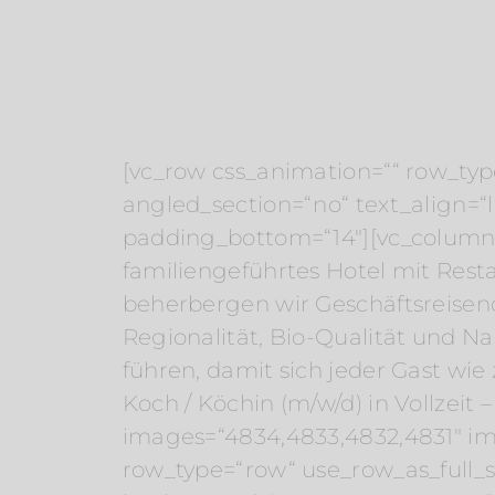
[vc_row css_animation=““ row_typ
angled_section=“no“ text_align=
padding_bottom=“14″][vc_column][v
familiengeführtes Hotel mit Rest
beherbergen wir Geschäftsreisend
Regionalität, Bio-Qualität und Na
führen, damit sich jeder Gast wi
Koch / Köchin (m/w/d) in Vollzeit 
images=“4834,4833,4832,4831″ im
row_type=“row“ use_row_as_full_sc