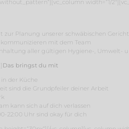
thout_pattern“][vc_column width=“1/2″][vc
ät zur Planung unserer schwäbischen Gericht
d kommunizieren mit dem Team
haltung aller gültigen Hygiene-, Umwelt- u
]
Das bringst du mit
 in der Küche
it sind die Grundpfeiler deiner Arbeit
rk
am kann sich auf dich verlassen
00-22:00 Uhr sind okay für dich
 height=“30px“][/vc_column][vc_column widt