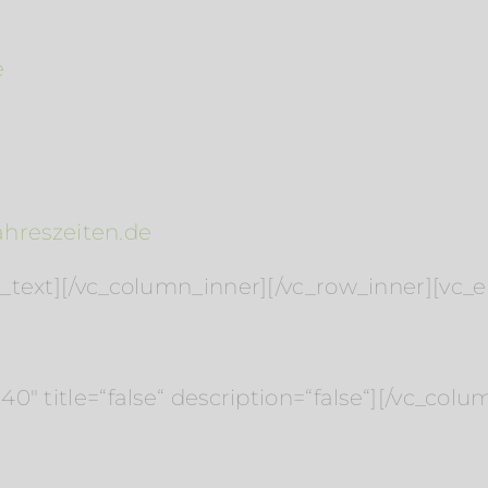
e
jahreszeiten.de
_text][/vc_column_inner][/vc_row_inner][vc
″ title=“false“ description=“false“][/vc_colu