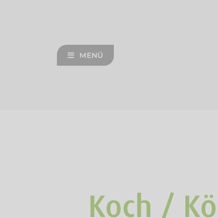
Zum
Inhalt
springen
MENÜ
Koch / Kö