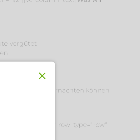
ute vergütet
ten
lair Hotels e. V. übernachten können
.
w css_animation=““ row_type=“row“
_align=“left“