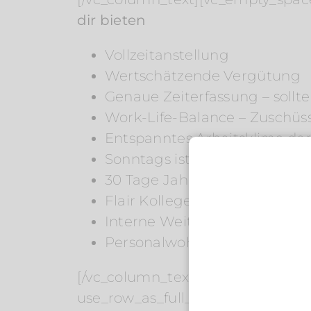
dir bieten
Vollzeitanstellung
Wertschätzende Vergütung
Genaue Zeiterfassung – sollte
Work-Life-Balance – Zuschüsse
Entspanntes Arbeitsklima der 
Sonntags ist die Küche gesch
30 Tage Jahresurlaub (an We
Flair Kollegenpreis mit dem S
Interne Weiterbildungsmögli
Personalwohnung bei Bedarf
[/vc_column_text][vc_empty_spac
use_row_as_full_screen_section=“n