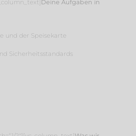
_column_text]
Deine Aufgaben in
e und der Speisekarte
nd Sicherheitsstandards
h=“1/2″][vc_column_text]
Was wir