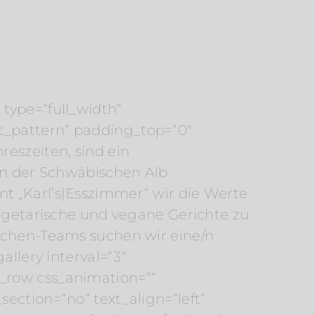
type=“full_width“
t_pattern“ padding_top=“0″
reszeiten, sind ein
 in der Schwäbischen Alb
t „Karl’s|Esszimmer“ wir die Werte
vegetarische und vegane Gerichte zu
Küchen-Teams suchen wir eine/n
allery interval=“3″
_row css_animation=““
ection=“no“ text_align=“left“