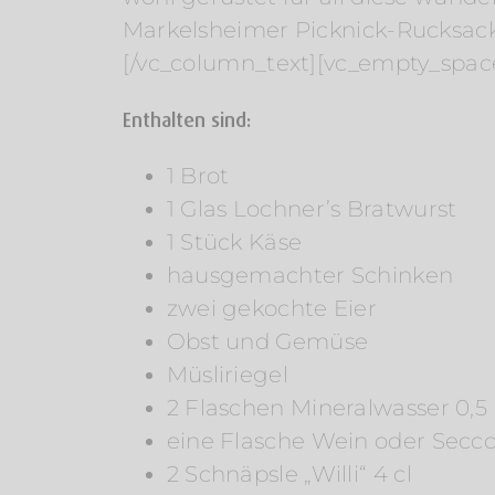
Markelsheimer Picknick-Rucksack an
[/vc_column_text][vc_empty_spac
Enthalten sind:
1 Brot
1 Glas Lochner’s Bratwurst
1 Stück Käse
hausgemachter Schinken
zwei gekochte Eier
Obst und Gemüse
Müsliriegel
2 Flaschen Mineralwasser 0,5 
eine Flasche Wein oder Secco 
2 Schnäpsle „Willi“ 4 cl