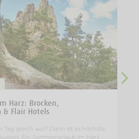
m Harz: Brocken,
& Flair Hotels
r Tag gleich aus? Dann ist es höchste
E
 Auszeit. Ein Sommerurlaub im Harz
W