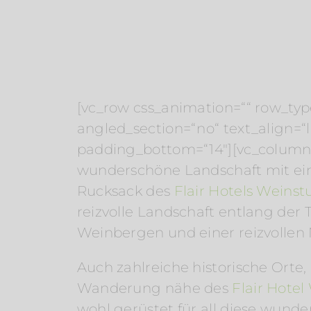
[vc_row css_animation=““ row_typ
angled_section=“no“ text_align=
padding_bottom=“14″][vc_column]
wunderschöne Landschaft mit ei
Rucksack des
Flair Hotels Weins
reizvolle Landschaft entlang de
Weinbergen und einer reizvollen 
Auch zahlreiche historische Orte,
Wanderung nähe des
Flair Hote
wohl gerüstet für all diese wunde