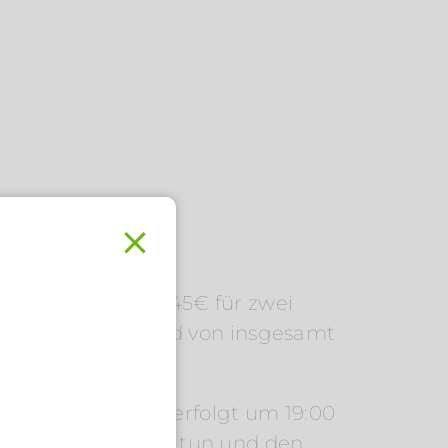
dine) 12,00 €
e) 10,00 €
nen Sie sich ab 45€ für zwei
hirr wird ein Pfand von insgesamt
.
 des Rucksackes erfolgt um 19:00
das mit Absprache tun und den