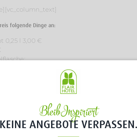
e][vc_column_text]
reis folgende Dinge an:
 0,25 l 3,00 €
€
lflasche:
randy, Absolut Vodka, Maracujanektar, Grena
nektar, Orangensaft, Grapefruitsaft, Grenadin
e][vc_column_text]Den Picknick-Rucksack kön
, die Picknickdecke, die Gläser und das Gesc
Bleib Inspiriert
KEINE ANGEBOTE VERPASSEN
:00 Uhr im Hotel abgeholt werden. Rückgabe
länger als 19:00 Uhr behalten möchte, kann 