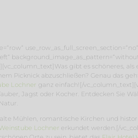
e=“row“ use_row_as_full_screen_section=“no“ 
“left“ background_image_as_pattern=“withou
[vc_column_text]Was gibt es schöneres, als
nem Picknick abzuschließen? Genau das geh
tube Lochner
ganz einfach![/vc_column_text][
r Tauber, Jagst oder Kocher. Entdecken Sie
Natur.
 alte Mühlen, romantische Kirchen und histor
l Weinstube Lochner
erkundet werden.[/vc_c
rschönen Orte zu sein, bietet das
Flair Hotel