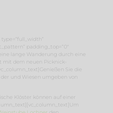
type=“full_width“
t_pattern“ padding_top=“0″
 eine lange Wanderung durch eine
t mit dem neuen Picknick-
vc_column_text]Genießen Sie die
 Wälder und Wiesen umgeben von
ische Klöster können auf einer
olumn_text][vc_column_text]Um
 Weinstube Lochner
den