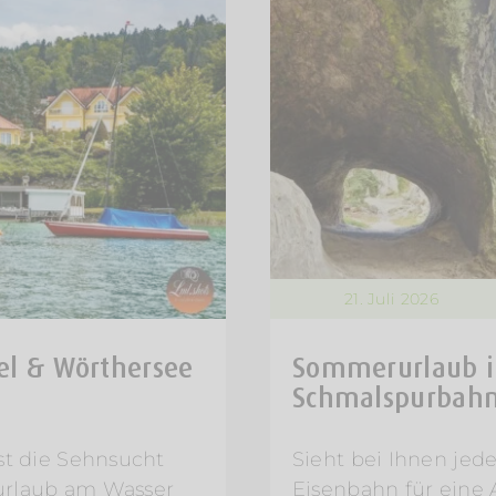
21. Juli 2026
l & Wörthersee
Sommerurlaub i
Schmalspurbahn 
t die Sehnsucht
Sieht bei Ihnen jede
rurlaub am Wasser
Eisenbahn für eine