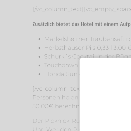
[/vc_column_text][vc_empty_spac
Zusätzlich bietet das Hotel mit einem Aufp
Markelsheimer Traubensaft rot
Herbsthäuser Pils 0,33 l 3,00 
Schurk´s Cocktail in der Büge
Touchdown – 0,5l – (Apricot B
Florida Sun – 0,5l – (Maracuja
[/vc_column_text][vc_empty_spac
Personen holen. Für den Rucksack
50,00€ berechnet.
Der Picknick-Rucksack kann ab 8
Uhr. Wer den Picknick-Rucksack 