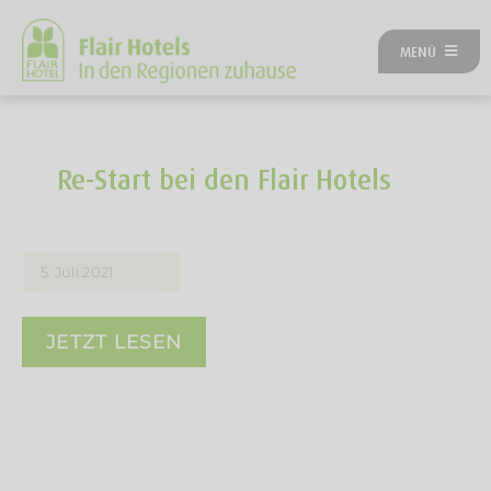
Zum
Inhalt
MENÜ
springen
ÜBER UNS
ANGEBOTE
UNSERE HOTELS
Re-Start bei den Flair Hotels
REISEKATEGORIEN
FLAIRREISEN MAGAZIN
NEUES BEI FLAIR
5. Juli 2021
FLAIR GUTSCHEIN
FLAIR HOTEL WERDEN
JETZT LESEN
FIRMENPARTNER
KONTAKT