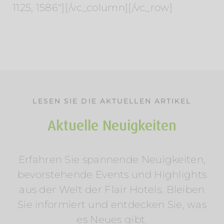
1125, 1586″][/vc_column][/vc_row]
LESEN SIE DIE AKTUELLEN ARTIKEL
Aktuelle Neuigkeiten
Erfahren Sie spannende Neuigkeiten,
Sommerurlaub am Wasser: Mosel &
bevorstehende Events und Highlights
Wörthersee entdecken
aus der Welt der Flair Hotels. Bleiben
Am Rosenhügel
Am Wasser
Am Wörthersee
Österreich
Radfahren
Regionen
Wellness
Sie informiert und entdecken Sie, was
es Neues gibt.