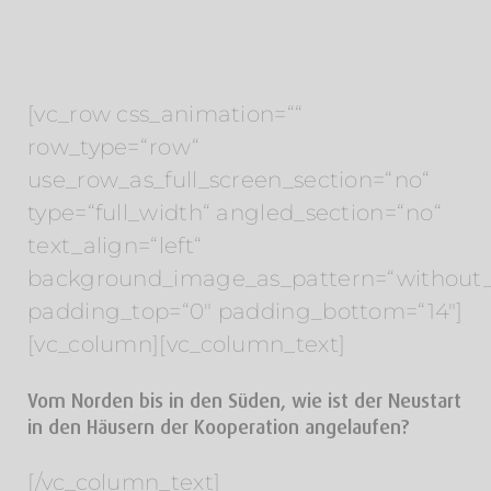
[vc_row css_animation=““
row_type=“row“
use_row_as_full_screen_section=“no“
type=“full_width“ angled_section=“no“
text_align=“left“
background_image_as_pattern=“without_
padding_top=“0″ padding_bottom=“14″]
[vc_column][vc_column_text]
Vom Norden bis in den Süden, wie ist der Neustart
in den Häusern der Kooperation angelaufen?
[/vc_column_text]