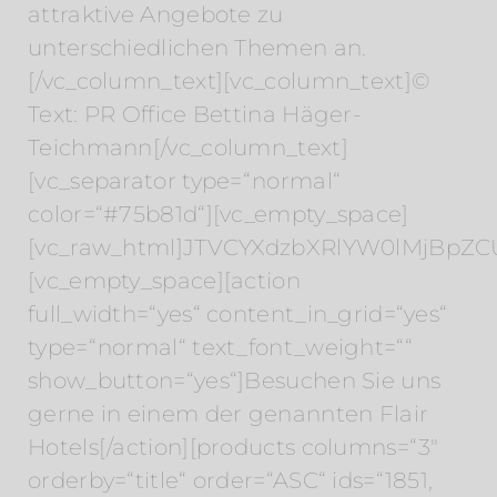
attraktive Angebote zu
unterschiedlichen Themen an.
[/vc_column_text][vc_column_text]©
Text: PR Office Bettina Häger-
Teichmann[/vc_column_text]
[vc_separator type=“normal“
color=“#75b81d“][vc_empty_space]
[vc_raw_html]JTVCYXdzbXRlYW0lMjBpZC
[vc_empty_space][action
full_width=“yes“ content_in_grid=“yes“
type=“normal“ text_font_weight=““
show_button=“yes“]Besuchen Sie uns
gerne in einem der genannten Flair
Hotels[/action][products columns=“3″
orderby=“title“ order=“ASC“ ids=“1851,