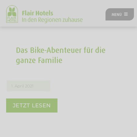
Zum
Inhalt
MENÜ
springen
ÜBER UNS
ANGEBOTE
UNSERE HOTELS
Das Bike-Abenteuer für die
REISEKATEGORIEN
ganze Familie
FLAIRREISEN MAGAZIN
NEUES BEI FLAIR
FLAIR GUTSCHEIN
1. April 2021
FLAIR HOTEL WERDEN
FIRMENPARTNER
JETZT LESEN
KONTAKT