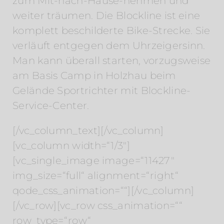
zum Mit-nach-Hause-nehmen und
weiter träumen. Die Blockline ist eine
komplett beschilderte Bike-Strecke. Sie
verläuft entgegen dem Uhrzeigersinn.
Man kann überall starten, vorzugsweise
am Basis Camp in Holzhau beim
Gelände Sportrichter mit Blockline-
Service-Center.
[/vc_column_text][/vc_column]
[vc_column width=“1/3″]
[vc_single_image image=“11427″
img_size=“full“ alignment=“right“
qode_css_animation=““][/vc_column]
[/vc_row][vc_row css_animation=““
row_type=“row“