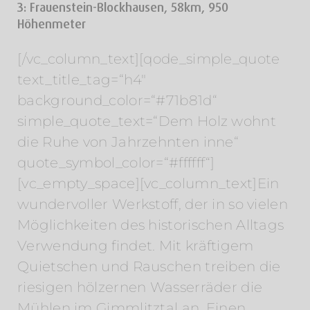
3: Frauenstein-Blockhausen, 58km, 950
Höhenmeter
[/vc_column_text][qode_simple_quote
text_title_tag=“h4″
background_color=“#71b81d“
simple_quote_text=“Dem Holz wohnt
die Ruhe von Jahrzehnten inne“
quote_symbol_color=“#ffffff“]
[vc_empty_space][vc_column_text]Ein
wundervoller Werkstoff, der in so vielen
Möglichkeiten des historischen Alltags
Verwendung findet. Mit kräftigem
Quietschen und Rauschen treiben die
riesigen hölzernen Wasserräder die
Mühlen im Gimmlitztal an. Einen