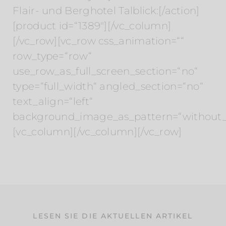
Flair- und Berghotel Talblick:[/action]
[product id=“1389″][/vc_column]
[/vc_row][vc_row css_animation=““
row_type=“row“
use_row_as_full_screen_section=“no“
type=“full_width“ angled_section=“no“
text_align=“left“
background_image_as_pattern=“without_
[vc_column][/vc_column][/vc_row]
LESEN SIE DIE AKTUELLEN ARTIKEL