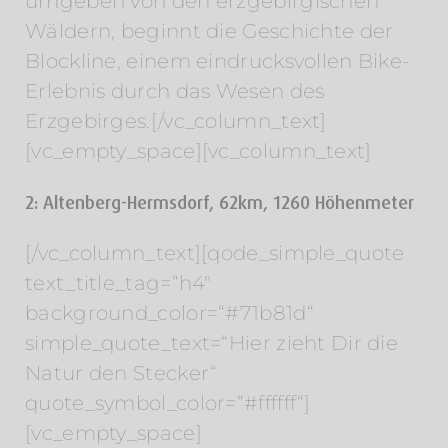
umgeben von den erzgebirgischen
Wäldern, beginnt die Geschichte der
Blockline, einem eindrucksvollen Bike-
Erlebnis durch das Wesen des
Erzgebirges.[/vc_column_text]
[vc_empty_space][vc_column_text]
2: Altenberg-Hermsdorf, 62km, 1260 Höhenmeter
[/vc_column_text][qode_simple_quote
text_title_tag=“h4″
background_color=“#71b81d“
simple_quote_text=“Hier zieht Dir die
Natur den Stecker“
quote_symbol_color=“#ffffff“]
[vc_empty_space]