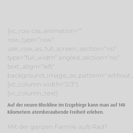
[vc_row css_animation=““
row_type=“row“
use_row_as_full_screen_section=“no“
type=“full_width“ angled_section=“no“
text_align=“left“
background_image_as_pattern=“without_
[vc_column width=“2/3″]
[vc_column_text]
Auf der neuen Blockline im Erzgebirge kann man auf 140
Kilometern atemberaubende Freiheit erleben.
Mit der ganzen Familie aufs Rad?