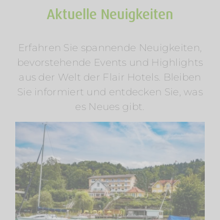
Aktuelle Neuigkeiten
Erfahren Sie spannende Neuigkeiten,
Sommerurlaub am Wasser: Mosel &
bevorstehende Events und Highlights
Wörthersee entdecken
aus der Welt der Flair Hotels. Bleiben
Am Rosenhügel
Am Wasser
Am Wörthersee
Österreich
Radfahren
Regionen
Wellness
Sie informiert und entdecken Sie, was
es Neues gibt.