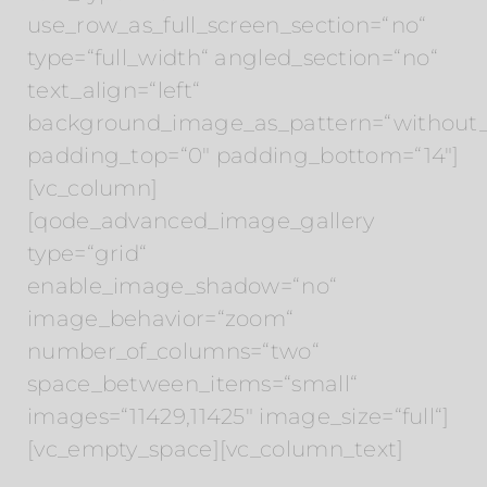
use_row_as_full_screen_section=“no“
type=“full_width“ angled_section=“no“
text_align=“left“
background_image_as_pattern=“without_
padding_top=“0″ padding_bottom=“14″]
[vc_column]
[qode_advanced_image_gallery
type=“grid“
enable_image_shadow=“no“
image_behavior=“zoom“
number_of_columns=“two“
space_between_items=“small“
images=“11429,11425″ image_size=“full“]
[vc_empty_space][vc_column_text]