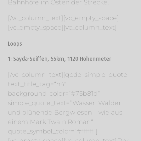
Bahnhöfe im Osten der Strecke.
[/vc_column_text][vc_empty_space]
[vc_empty_space][vc_column_text]
Loops
1: Sayda-Seiffen, 55km, 1120 Höhenmeter
[/vc_column_text][qode_simple_quote
text_title_tag=“h4″
background_color=“#75b81d“
simple_quote_text=“Wasser, Wälder
und blühende Bergwiesen – wie aus
einem Mark Twain Roman“
quote_symbol_color=“#ffffff“]
[vc_empty_space][vc_column_text]Der