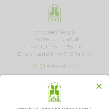
Am Alten Berg 2
D-97199 Ochsenfurt
T +49 (0) 9331 – 9839 -0
(Erreichbarkeit Mo-Fr 9-14 Uhr)
info@flairhotels.com