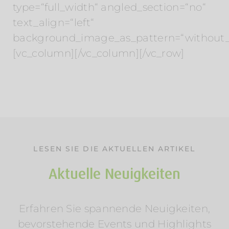
type=“full_width“ angled_section=“no“
text_align=“left“
background_image_as_pattern=“without_
[vc_column][/vc_column][/vc_row]
LESEN SIE DIE AKTUELLEN ARTIKEL
Aktuelle Neuigkeiten
Erfahren Sie spannende Neuigkeiten,
Sommerurlaub am Wasser: Mosel &
bevorstehende Events und Highlights
Wörthersee entdecken