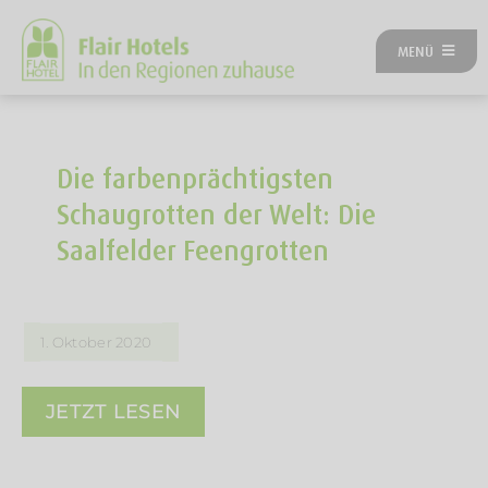
Zum
Inhalt
MENÜ
springen
ÜBER UNS
ANGEBOTE
UNSERE HOTELS
Die farbenprächtigsten
REISEKATEGORIEN
Schaugrotten der Welt: Die
FLAIRREISEN MAGAZIN
Saalfelder Feengrotten
NEUES BEI FLAIR
FLAIR GUTSCHEIN
FLAIR HOTEL WERDEN
1. Oktober 2020
FIRMENPARTNER
KONTAKT
JETZT LESEN