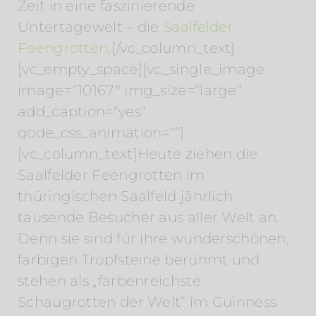
Zeit in eine faszinierende
Untertagewelt – die
Saalfelder
Feengrotten
.[/vc_column_text]
[vc_empty_space][vc_single_image
image=“10167″ img_size=“large“
add_caption=“yes“
qode_css_animation=““]
[vc_column_text]Heute ziehen die
Saalfelder Feengrotten im
thüringischen Saalfeld jährlich
tausende Besucher aus aller Welt an.
Denn sie sind für ihre wunderschönen,
farbigen Tropfsteine berühmt und
stehen als „farbenreichste
Schaugrotten der Welt“ im Guinness