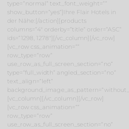
type=“normal“ text_font_weight=““
show_button=“yes“]Ihre Flair Hotels in
der Nähe:[/action][products
columns=“4″ orderby=“title“ order=“ASC“
ids=“1298, 1278″][/vc_column][/vc_row]
[vc_row css_animation=““
row_type=“row“
use_row_as_full_screen_section=“no“
type=“full_width“ angled_section=“no“
text_align=“left“
background_image_as_pattern=“without_
[vc_column][/vc_column][/vc_row]
[vc_row css_animation=““
row_type=“row“
use_row_as_full_screen_section=“no“