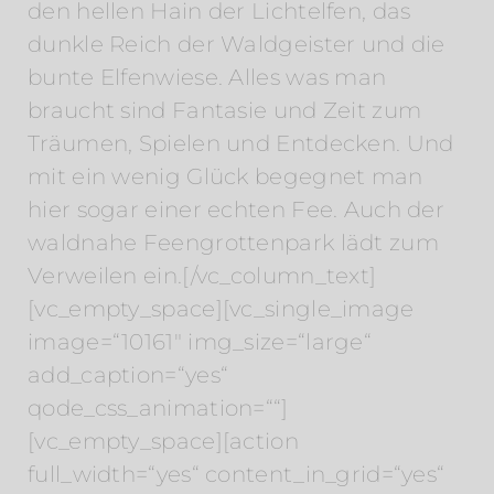
den hellen Hain der Lichtelfen, das
dunkle Reich der Waldgeister und die
bunte Elfenwiese. Alles was man
braucht sind Fantasie und Zeit zum
Träumen, Spielen und Entdecken. Und
mit ein wenig Glück begegnet man
hier sogar einer echten Fee. Auch der
waldnahe Feengrottenpark lädt zum
Verweilen ein.[/vc_column_text]
[vc_empty_space][vc_single_image
image=“10161″ img_size=“large“
add_caption=“yes“
qode_css_animation=““]
[vc_empty_space][action
full_width=“yes“ content_in_grid=“yes“