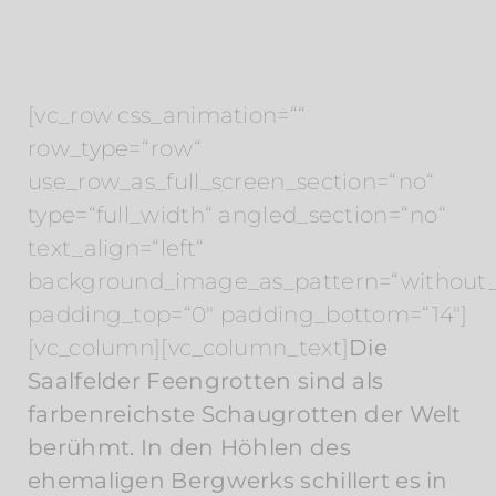
[vc_row css_animation=““
row_type=“row“
use_row_as_full_screen_section=“no“
type=“full_width“ angled_section=“no“
text_align=“left“
background_image_as_pattern=“without_
padding_top=“0″ padding_bottom=“14″]
[vc_column][vc_column_text]
Die
Saalfelder Feengrotten sind als
farbenreichste Schaugrotten der Welt
berühmt. In den Höhlen des
ehemaligen Bergwerks schillert es in