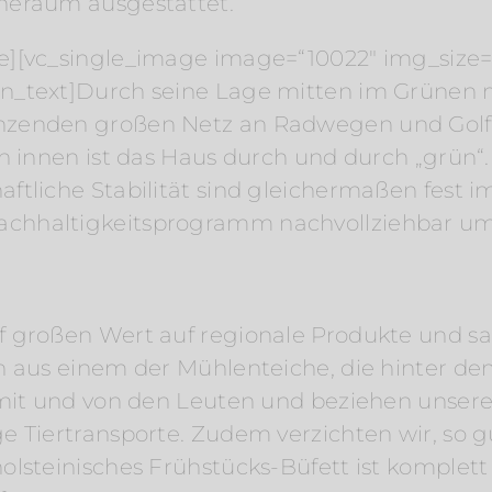
heraum ausgestattet.
e][vc_single_image image=“10022″ img_size=
n_text]Durch seine Lage mitten im Grünen mi
nzenden großen Netz an Radwegen und Golfp
ch innen ist das Haus durch und durch „grün
ftliche Stabilität sind gleichermaßen fest 
chhaltigkeitsprogramm nachvollziehbar um
f großen Wert auf regionale Produkte und s
 aus einem der Mühlenteiche, die hinter dem 
 mit und von den Leuten und beziehen unser
 Tiertransporte. Zudem verzichten wir, so gu
steinisches Frühstücks-Büfett ist komplett pla