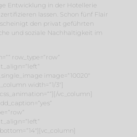
ige Entwicklung in der Hotellerie
ertifizieren lassen. Schon fünf Flair
scheinigt den privat geführten
che und soziale Nachhaltigkeit im
n=““ row_type=“row“
_align=“left“
c_single_image image=“10020″
_column width=“1/3″]
css_animation=““][/vc_column]
dd_caption=“yes“
pe=“row“
_align=“left“
bottom=“14″][vc_column]