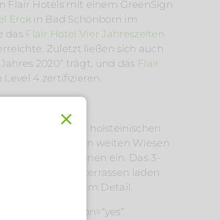
n Flair Hotels mit einem GreenSign
el Erck
in Bad Schönborn im
e das
Flair Hotel Vier Jahreszeiten
rreichte. Zuletzt ließen sich auch
s Jahres 2020“ trägt, und das
Flair
evel 4 zertifizieren.
mkuhlen, nahe der holsteinischen
gion ist geprägt von weiten Wiesen
geln und Entspannen ein. Das 3-
eich. Die Sonnenterrassen laden
n mit viel Liebe zum Detail.
.
large“ add_caption=“yes“