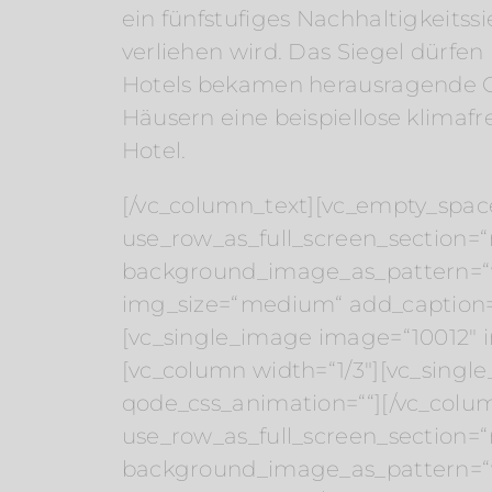
ein fünfstufiges Nachhaltigkeitssi
verliehen wird. Das Siegel dürfen 
Hotels bekamen herausragende Gre
Häusern eine beispiellose klimafr
Hotel.
[/vc_column_text][vc_empty_spac
use_row_as_full_screen_section=“n
background_image_as_pattern=“w
img_size=“medium“ add_caption=“
[vc_single_image image=“10012″ 
[vc_column width=“1/3″][vc_sing
qode_css_animation=““][/vc_colu
use_row_as_full_screen_section=“n
background_image_as_pattern=“w