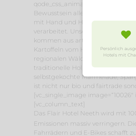
qode_css_animation=““][vc_column
Bewusstsein allein nicht hilft, 
mit Hand und Herz. In unserer Kü
verarbeitet. Unser Galloway wird 
kommen aus artgerechter Tierha
Persönlich ausg
Kartoffeln vom Hof Kröger in Pos
Hotels mit Char
regionalen Wäldern. Natürlich gib
traditionelle Holsteiner Speziali
selbstgekochte Marmelade, Sparg
ist nicht nur bio und fairtrade s
[vc_single_image image=“10026″ 
[vc_column_text]
Das Flair Hotel Neeth wird mit 1
Emissionen massiv verringern. Die
Fahrrädern und E-Bikes schafft zu