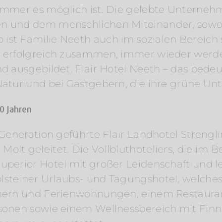
 immer es möglich ist. Die gelebte Unterneh
en und dem menschlichen Miteinander, sowo
ist Familie Neeth auch im sozialen Bereich
hr erfolgreich zusammen, immer wieder werd
und ausgebildet. Flair Hotel Neeth – das be
 Natur und bei Gastgebern, die ihre grüne U
00 Jahren
n Generation geführte Flair Landhotel Streng
olt geleitet. Die Vollbluthoteliers, die im 
uperior Hotel mit großer Leidenschaft und le
lsteiner Urlaubs- und Tagungshotel, welches 
immern und Ferienwohnungen, einem Restauran
rsonen sowie einem Wellnessbereich mit Finn