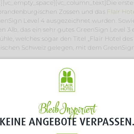
][vc_empty_space][vc_column_text]Die erste
brandenburgischen Zossen und das
Flair Hot
eenSign Level 4 ausgezeichnet wurden. Sowi
 Alb, das ein sehr gutes GreenSign Level 3 e
ühle, welches sogar den Titel „Flair Hotel de
inischen Schweiz gelegen, mit dem GreenSign L
und die Natur
 Neeth in Dammdorf, einem Ortsteil von Leh
hema Nachhaltigkeit an erster Stelle. Die Re
aumhafte Seen laden zum Baden, Paddeln, Se
urant bietet 16 Zimmer und einen Tagungsber
Bleib Inspiriert
führt das Traditionshaus in dritter Generatio
KEINE ANGEBOTE VERPASSEN
e][vc_single_image image=“10018″ img_size=“