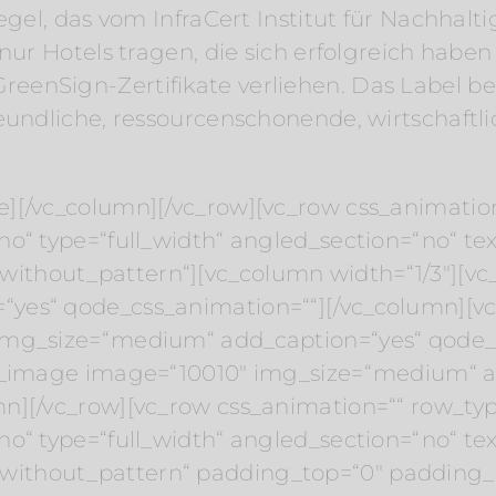
egel, das vom InfraCert Institut für Nachhalt
nur Hotels tragen, die sich erfolgreich haben z
enSign-Zertifikate verliehen. Das Label be
eundliche, ressourcenschonende, wirtschaftli
e][/vc_column][/vc_row][vc_row css_animatio
o“ type=“full_width“ angled_section=“no“ text
ithout_pattern“][vc_column width=“1/3″][v
yes“ qode_css_animation=““][/vc_column][vc
img_size=“medium“ add_caption=“yes“ qode_
le_image image=“10010″ img_size=“medium“ a
mn][/vc_row][vc_row css_animation=““ row_ty
o“ type=“full_width“ angled_section=“no“ text
ithout_pattern“ padding_top=“0″ padding_