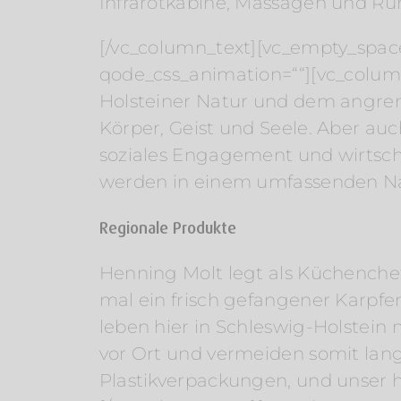
Infrarotkabine, Massagen und Ru
[/vc_column_text][vc_empty_spac
qode_css_animation=““][vc_colum
Holsteiner Natur und dem angre
Körper, Geist und Seele. Aber au
soziales Engagement und wirtscha
werden in einem umfassenden Na
Regionale Produkte
Henning Molt legt als Küchenche
mal ein frisch gefangener Karpfen
leben hier in Schleswig-Holstein
vor Ort und vermeiden somit lange
Plastikverpackungen, und unser hol