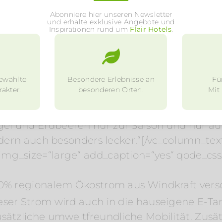
_text]Hier wissen sowohl Besitzer als auch M
Abonniere hier unseren Newsletter
sondern auch gehandelt werden muss. Inhaber 
und erhalte exklusive Angebote und
Inspirationen rund um
Flair Hotels
.
che werden fast ausschließlich frische Prod
robust auf Schleswig-Holsteinischen Natursch
ltung, die freilaufende Martinsgans stammt
ewählte
Besondere Erlebnisse an
Fü
tfeld, Schweinefleisch aus Norddeutschland
akter.
besonderen Orten.
Mit
t es auf der Speisekarte neben einigen inter
täten und je nach Jahreszeit auch saisonale G
el und Erdbeeren nur zur Saison und nur au
ondern auch besonders lecker.“[/vc_column_te
img_size=“large“ add_caption=“yes“ qode_cs
00% regionalem Ökostrom aus Windkraft vers
ser Strom wird auch in die hauseigene E-Tank
sätzliche umweltfreundliche Mobilität. Zusä