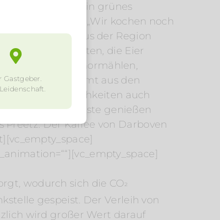
itarbeiter, dass ein grünes
Kay Neeth erklärt: „Wir kochen noch
ukte vorwiegend aus der Region
utzflächen gehalten, die Eier
 vom Bauernhof Thormählen,
r Gastgeber.
, und das Wild kommt aus den
 Leidenschaft.
nationalen Köstlichkeiten auch
erichte. „Unsere Gäste genießen
s Preetz. Der Kaffee von Darboven
xt][vc_empty_space]
s_animation=““][vc_empty_space]
orgt, wodurch sich die CO
²
stelle gespeist. Der Verleih von
tzlich wird großer Wert darauf