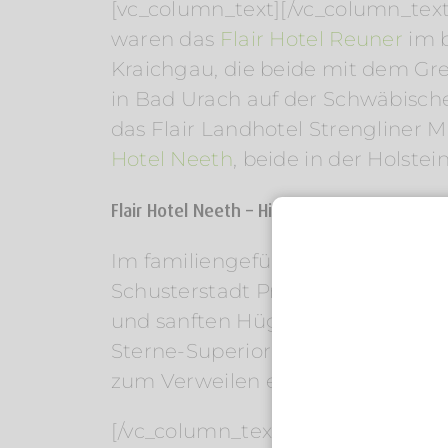
[vc_column_text][/vc_column_text
waren das
Flair Hotel Reuner
im 
Kraichgau, die beide mit dem Gr
in Bad Urach auf der Schwäbischen
das Flair Landhotel Strengliner M
Hotel Neeth
, beide in der Holste
Flair Hotel Neeth – Hier zählen der Mensch 
Im familiengeführten Flair Hotel
Schusterstadt Preetz, steht das T
und sanften Hügeln. Über 150 tr
Sterne-Superior Hotel mit Resta
zum Verweilen ein. Familie Neeth 
[/vc_column_text][vc_empty_spac