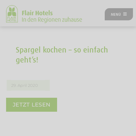
Zum
Inhalt
MENÜ
springen
ÜBER UNS
ANGEBOTE
UNSERE HOTELS
Spargel kochen – so einfach
REISEKATEGORIEN
geht’s!
FLAIRREISEN MAGAZIN
NEUES BEI FLAIR
FLAIR GUTSCHEIN
29. April 2020
FLAIR HOTEL WERDEN
FIRMENPARTNER
JETZT LESEN
KONTAKT