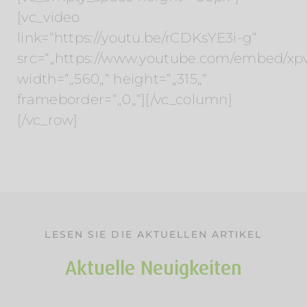
[vc_video
link=“https://youtu.be/rCDKsYE3i-g“
src=“„https://www.youtube.com/embed/x
width=“„560„“ height=“„315„“
frameborder=“„0„“][/vc_column]
[/vc_row]
LESEN SIE DIE AKTUELLEN ARTIKEL
Aktuelle Neuigkeiten