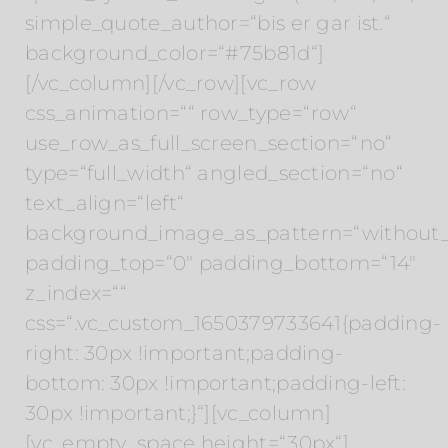
simple_quote_author=“bis er gar ist.“
background_color=“#75b81d“]
[/vc_column][/vc_row][vc_row
css_animation=““ row_type=“row“
use_row_as_full_screen_section=“no“
type=“full_width“ angled_section=“no“
text_align=“left“
background_image_as_pattern=“without_
padding_top=“0″ padding_bottom=“14″
z_index=““
css=“.vc_custom_1650379733641{padding-
right: 30px !important;padding-
bottom: 30px !important;padding-left:
30px !important;}“][vc_column]
[vc_empty_space height=“30px“]