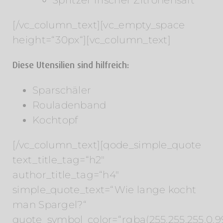
[/vc_column_text][vc_empty_space
height=“30px“][vc_column_text]
Diese Utensilien sind hilfreich:
Sparschäler
Rouladenband
Kochtopf
[/vc_column_text][qode_simple_quote
text_title_tag=“h2″
author_title_tag=“h4″
simple_quote_text=“Wie lange kocht
man Spargel?“
quote_symbol_color=“rgba(255,255,255,0.9