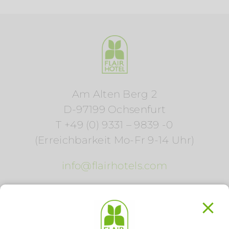
Am Alten Berg 2
D-97199 Ochsenfurt
T +49 (0) 9331 – 9839 -0
(Erreichbarkeit Mo-Fr 9-14 Uhr)
info@flairhotels.com