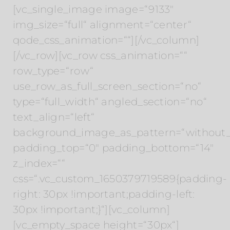
[vc_single_image image=“9133″
img_size=“full“ alignment=“center“
qode_css_animation=““][/vc_column]
[/vc_row][vc_row css_animation=““
row_type=“row“
use_row_as_full_screen_section=“no“
type=“full_width“ angled_section=“no“
text_align=“left“
background_image_as_pattern=“without_
padding_top=“0″ padding_bottom=“14″
z_index=““
css=“.vc_custom_1650379719589{padding-
right: 30px !important;padding-left:
30px !important;}“][vc_column]
[vc_empty_space height=“30px“]