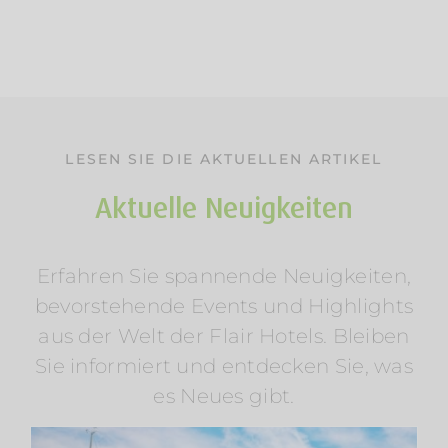
LESEN SIE DIE AKTUELLEN ARTIKEL
Aktuelle Neuigkeiten
Erfahren Sie spannende Neuigkeiten,
Sommerurlaub am Wasser: Mosel &
bevorstehende Events und Highlights
Wörthersee entdecken
aus der Welt der Flair Hotels. Bleiben
Am Rosenhügel
Am Wasser
Am Wörthersee
Österreich
Radfahren
Regionen
Wellness
Sie informiert und entdecken Sie, was
es Neues gibt.