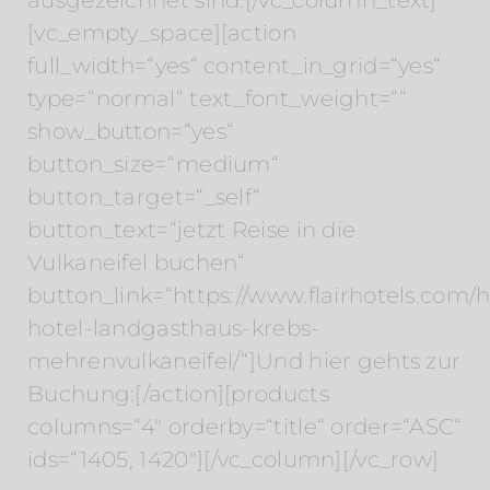
[vc_empty_space][action
full_width=“yes“ content_in_grid=“yes“
type=“normal“ text_font_weight=““
show_button=“yes“
button_size=“medium“
button_target=“_self“
button_text=“jetzt Reise in die
Vulkaneifel buchen“
button_link=“https://www.flairhotels.com/ho
hotel-landgasthaus-krebs-
mehrenvulkaneifel/“]Und hier gehts zur
Buchung:[/action][products
columns=“4″ orderby=“title“ order=“ASC“
ids=“1405, 1420″][/vc_column][/vc_row]