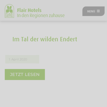
Zum
Inhalt
MENÜ
springen
ÜBER UNS
ANGEBOTE
UNSERE HOTELS
Im Tal der wilden Endert
REISEKATEGORIEN
FLAIRREISEN MAGAZIN
NEUES BEI FLAIR
1. April 2020
FLAIR GUTSCHEIN
FLAIR HOTEL WERDEN
JETZT LESEN
FIRMENPARTNER
KONTAKT