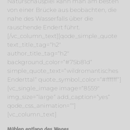
Naturschauspiel kann man am besten
von einer Brücke aus beobachten, die
nahe des Wasserfalls über die
rauschende Endert führt.
[/vc_column_text][qode_simple_quote
text_title_tag=“h2″
author_title_tag=“h2″
background_color=“#75b81d“
simple_quote_text=“wildromantisches
Enderttal“ quote_symbol_color=“#ffffff“]
[vc_single_image image=“8559″
img_size=“large“ add_caption=“yes“
qode_css_animation=““]
[vc_column_text]
Mühlen entlang des Weges