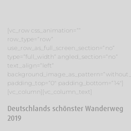
[vc_row css_animation=““
row_type=“row“
use_row_as_full_screen_section=“no“
type=“full_width“ angled_section=“no“
text_align=“left“
background_image_as_pattern=“without_
padding_top=“0″ padding_bottom=“14″]
[vc_column][vc_column_text]
Deutschlands schönster Wanderweg
2019