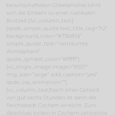
bewirtschafteten Göbelsmühle lohnt
sich die Einkehr zu einer rustikalen
Brotzeit.[/vc_column_text]
[qode_simple_quote text_title_tag=“h2″
background_color=“#75b81d“
simple_quote_text=“verträumte
Atmosphäre“
quote_symbol_color=“#ffffff“]
[vc_single_image image=“8557″
img_size=“large“ add_caption=“yes“
qode_css_animation=““]
[vc_column_text]Nach einer Gehzeit
von gut sechs Stunden ist dann die
Reichsstadt Cochem erreicht. Zum
Abschluss locken in Cochem zahlreiche