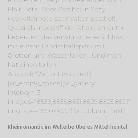
empfehlen“, sagt Andrea Rüdell vom
Flair Hotel Alter Posthof in Spay
(
www.flairhotels.com/alter-posthof
).
Quasi als Inbegriff der Rheinromantik
begeistert das verwunschene Schloss
mit einem Landschaftspark mit
Grotten und Wasserfällen. „Und man
hat einen tollen
Ausblick.“[/vc_column_text]
[vc_empty_space][vc_gallery
interval=“3″
images=“8533,8535,8531,8529,8523,8521″
img_size=“800×400″][vc_column_text]
Rheinromantik im Welterbe Oberes Mittelrheintal