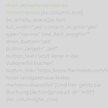
rhein.de/welterbe-oberes-
mittelrheintal
.[/vc_column_text]
[vc_empty_space][action
full_width=“yes“ content_in_grid=“yes“
type=“normal“ text_font_weight=““
show_button=“yes“
button_target=“_self“
button_text=“jetzt Reise in die
Vulkaneifel buchen“
button_link=“https://www.flairhotels.com/ho
hotel-landgasthaus-krebs-
mehrenvulkaneifel/“]Und hier gehts zur
Buchung:[/action][product id=“1493″]
[/vc_column][/vc_row]