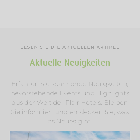
LESEN SIE DIE AKTUELLEN ARTIKEL
Aktuelle Neuigkeiten
Erfahren Sie spannende Neuigkeiten,
Sommerurlaub am Wasser: Mosel &
bevorstehende Events und Highlights
Wörthersee entdecken
aus der Welt der Flair Hotels. Bleiben
Am Rosenhügel
Am Wasser
Am Wörthersee
Österreich
Radfahren
Regionen
Wellness
Sie informiert und entdecken Sie, was
es Neues gibt.