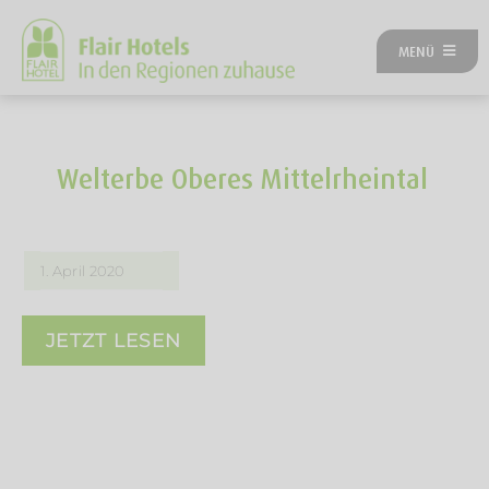
Zum
Inhalt
MENÜ
springen
ÜBER UNS
ANGEBOTE
UNSERE HOTELS
Welterbe Oberes Mittelrheintal
REISEKATEGORIEN
FLAIRREISEN MAGAZIN
NEUES BEI FLAIR
1. April 2020
FLAIR GUTSCHEIN
FLAIR HOTEL WERDEN
JETZT LESEN
FIRMENPARTNER
KONTAKT