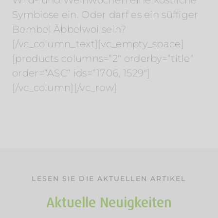
Symbiose ein. Oder darf es ein süffiger
Bembel Äbbelwoi sein?
[/vc_column_text][vc_empty_space]
[products columns=“2″ orderby=“title“
order=“ASC“ ids=“1706, 1529″]
[/vc_column][/vc_row]
LESEN SIE DIE AKTUELLEN ARTIKEL
Aktuelle Neuigkeiten