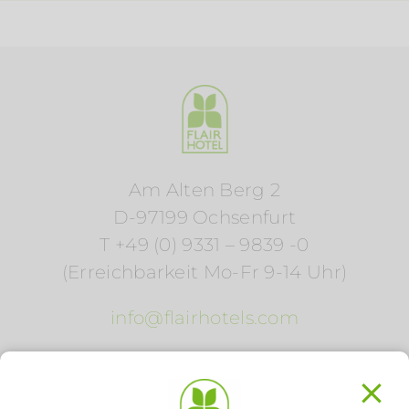
Am Alten Berg 2
D-97199 Ochsenfurt
T +49 (0) 9331 – 9839 -0
(Erreichbarkeit Mo-Fr 9-14 Uhr)
info@flairhotels.com