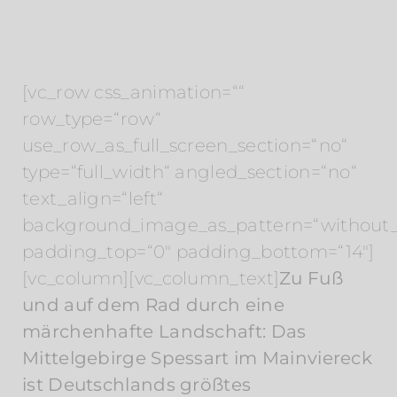
[vc_row css_animation=““
row_type=“row“
use_row_as_full_screen_section=“no“
type=“full_width“ angled_section=“no“
text_align=“left“
background_image_as_pattern=“without_
padding_top=“0″ padding_bottom=“14″]
[vc_column][vc_column_text]
Zu Fuß
und auf dem Rad durch eine
märchenhafte Landschaft: Das
Mittelgebirge Spessart im Mainviereck
ist Deutschlands größtes