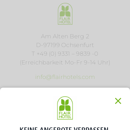
Am Alten Berg 2
D-97199 Ochsenfurt
T +49 (0) 9331 – 9839 -0
(Erreichbarkeit Mo-Fr 9-14 Uhr)
info@flairhotels.com
KEINE ANGEBOTE VERPASSEN.