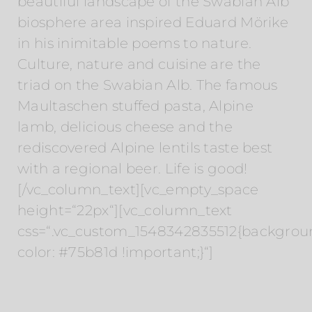
beautiful landscape of the Swabian Alb
biosphere area inspired Eduard Mörike
in his inimitable poems to nature.
Culture, nature and cuisine are the
triad on the Swabian Alb. The famous
Maultaschen stuffed pasta, Alpine
lamb, delicious cheese and the
rediscovered Alpine lentils taste best
with a regional beer. Life is good!
[/vc_column_text][vc_empty_space
height=“22px“][vc_column_text
css=“.vc_custom_1548342835512{backgrou
color: #75b81d !important;}“]
Hotels in the region