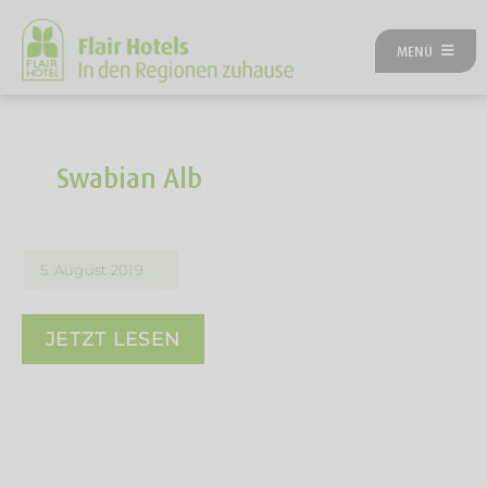
Zum
Inhalt
MENÜ
springen
ÜBER UNS
ANGEBOTE
UNSERE HOTELS
Swabian Alb
REISEKATEGORIEN
FLAIRREISEN MAGAZIN
NEUES BEI FLAIR
5. August 2019
FLAIR GUTSCHEIN
FLAIR HOTEL WERDEN
JETZT LESEN
FIRMENPARTNER
KONTAKT