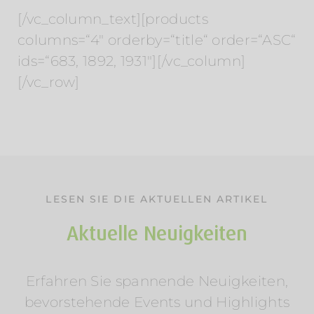
[/vc_column_text][products
columns=“4″ orderby=“title“ order=“ASC“
ids=“683, 1892, 1931″][/vc_column]
[/vc_row]
LESEN SIE DIE AKTUELLEN ARTIKEL
Aktuelle Neuigkeiten
Erfahren Sie spannende Neuigkeiten,
Sommerurlaub am Wasser: Mosel &
bevorstehende Events und Highlights
Wörthersee entdecken