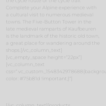
the cycle route or the cycle trail.
Complete your Alpine experience with
a cultural visit to numerous medieval
towns. The Five-Button Tower in the
late medieval ramparts of Kaufbeuren
is the landmark of the historic old town,
a great place for wandering around the
shops.[/vc_column_text]
[vc_empty_space height=“22px“]
[vc_column_text
css=“.vc_custom_1548342978688{backgro
color: #75b81d !important;}“]
Hotels in the region
[/vc_column_text][products