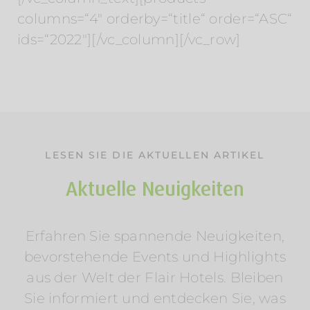
columns=“4″ orderby=“title“ order=“ASC“
ids=“2022″][/vc_column][/vc_row]
LESEN SIE DIE AKTUELLEN ARTIKEL
Aktuelle Neuigkeiten
Erfahren Sie spannende Neuigkeiten,
Sommerurlaub am Wasser: Mosel &
bevorstehende Events und Highlights
Wörthersee entdecken
aus der Welt der Flair Hotels. Bleiben
Am Rosenhügel
Am Wasser
Am Wörthersee
Österreich
Radfahren
Regionen
Wellness
Sie informiert und entdecken Sie, was