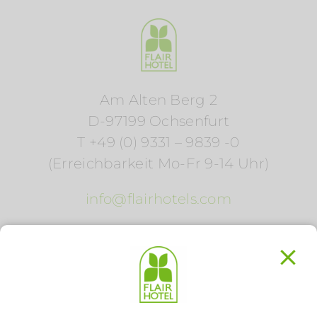
Am Alten Berg 2
D-97199 Ochsenfurt
T +49 (0) 9331 – 9839 -0
(Erreichbarkeit Mo-Fr 9-14 Uhr)
info@flairhotels.com