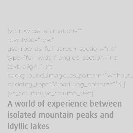
[vc_row css_animation=““
row_type=“row“
use_row_as_full_screen_section=“no“
type=“full_width“ angled_section=“no“
text_align=“left“
background_image_as_pattern=“without_
padding_top=“0″ padding_bottom=“14″]
[vc_column][vc_column_text]
A world of experience between
isolated mountain peaks and
idyllic lakes