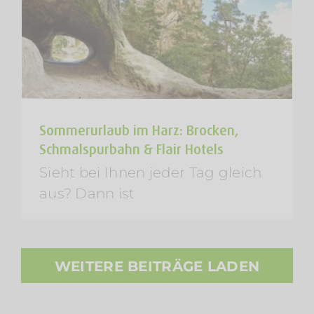
Sommerurlaub im Harz: Brocken,
Schmalspurbahn & Flair Hotels
Sieht bei Ihnen jeder Tag gleich
aus? Dann ist
WEITERE BEITRÄGE LADEN