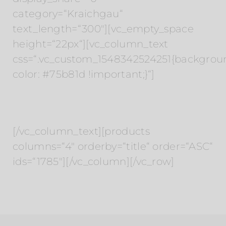
category=“Kraichgau“
text_length=“300″][vc_empty_space
height=“22px“][vc_column_text
css=“.vc_custom_1548342524251{backgrou
color: #75b81d !important;}“]
Hotels in der Region
[/vc_column_text][products
columns=“4″ orderby=“title“ order=“ASC“
ids=“1785″][/vc_column][/vc_row]