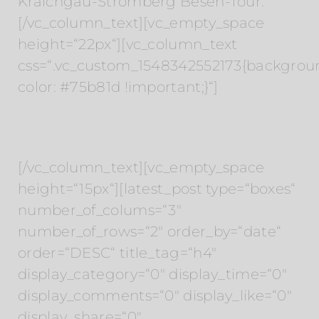
Kraichgau-Stromberg Besen-Tour.
[/vc_column_text][vc_empty_space
height=“22px“][vc_column_text
css=“.vc_custom_1548342552173{backgrou
color: #75b81d !important;}“]
Beiträge
[/vc_column_text][vc_empty_space
height=“15px“][latest_post type=“boxes“
number_of_colums=“3″
number_of_rows=“2″ order_by=“date“
order=“DESC“ title_tag=“h4″
display_category=“0″ display_time=“0″
display_comments=“0″ display_like=“0″
display_share=“0″