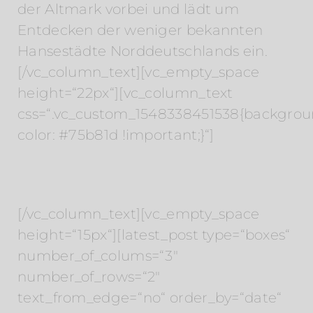
der Altmark vorbei und lädt um
Entdecken der weniger bekannten
Hansestädte Norddeutschlands ein.
[/vc_column_text][vc_empty_space
height=“22px“][vc_column_text
css=“.vc_custom_1548338451538{backgrou
color: #75b81d !important;}“]
Beiträge
[/vc_column_text][vc_empty_space
height=“15px“][latest_post type=“boxes“
number_of_colums=“3″
number_of_rows=“2″
text_from_edge=“no“ order_by=“date“