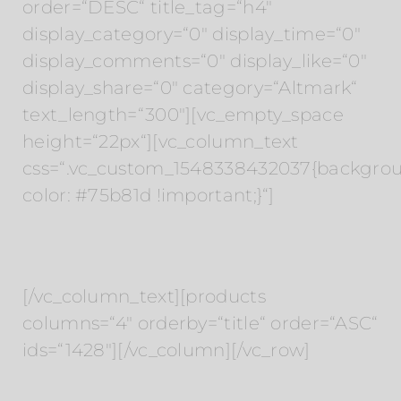
order=“DESC“ title_tag=“h4″
display_category=“0″ display_time=“0″
display_comments=“0″ display_like=“0″
display_share=“0″ category=“Altmark“
text_length=“300″][vc_empty_space
height=“22px“][vc_column_text
css=“.vc_custom_1548338432037{backgro
color: #75b81d !important;}“]
Hotels in der Region
[/vc_column_text][products
columns=“4″ orderby=“title“ order=“ASC“
ids=“1428″][/vc_column][/vc_row]