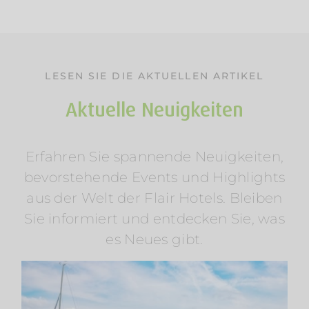
LESEN SIE DIE AKTUELLEN ARTIKEL
Aktuelle Neuigkeiten
Erfahren Sie spannende Neuigkeiten,
Sommerurlaub am Wasser: Mosel &
bevorstehende Events und Highlights
Wörthersee entdecken
aus der Welt der Flair Hotels. Bleiben
Am Rosenhügel
Am Wasser
Am Wörthersee
Österreich
Radfahren
Regionen
Wellness
Sie informiert und entdecken Sie, was
es Neues gibt.