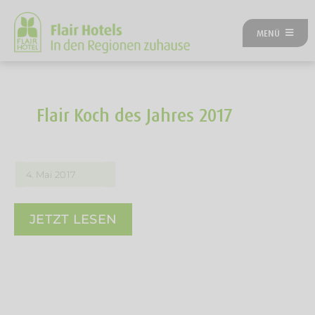
Zum
Inhalt
MENÜ
springen
ÜBER UNS
ANGEBOTE
UNSERE HOTELS
Flair Koch des Jahres 2017
REISEKATEGORIEN
FLAIRREISEN MAGAZIN
NEUES BEI FLAIR
4. Mai 2017
FLAIR GUTSCHEIN
FLAIR HOTEL WERDEN
JETZT LESEN
FIRMENPARTNER
KONTAKT