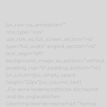
[vc_row css_animation=““
row_type=“row“
use_row_as_full_screen_section=“no“
type=“full_width“ angled_section=“no“
text_align=“left“
background_image_as_pattern=“without_
padding_top=“0″ padding_bottom=“14″]
[vc_column][vc_empty_space
height=“22px“][vc_column_text]
„Für seine leidenschaftliche Kochkunst
und die unglaublichen
Geschmackserlebnisse erhält Thomas