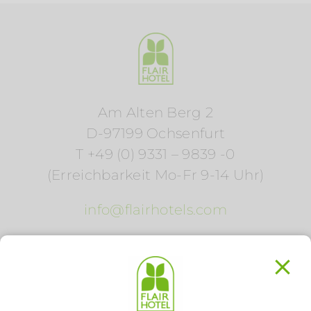
Am Alten Berg 2
D-97199 Ochsenfurt
T +49 (0) 9331 – 9839 -0
(Erreichbarkeit Mo-Fr 9-14 Uhr)
info@flairhotels.com