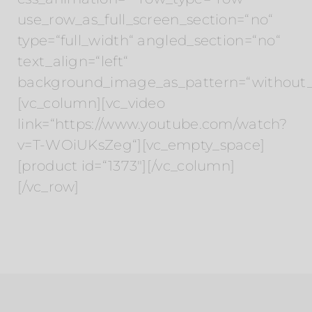
use_row_as_full_screen_section=“no“
type=“full_width“ angled_section=“no“
text_align=“left“
background_image_as_pattern=“without_
[vc_column][vc_video
link=“https://www.youtube.com/watch?
v=T-WOiUKsZeg“][vc_empty_space]
[product id=“1373″][/vc_column]
[/vc_row]