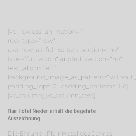
[vc_row css_animation=““
row_type=“row“
use_row_as_full_screen_section=“no“
type=“full_width“ angled_section=“no“
text_align=“left“
background_image_as_pattern=“without_
padding_top=“0″ padding_bottom=“14″]
[vc_column][vc_column_text]
Flair Hotel Nieder erhält die begehrte
Auszeichnung
Die Ehrung „Flair Hotel des Jahres