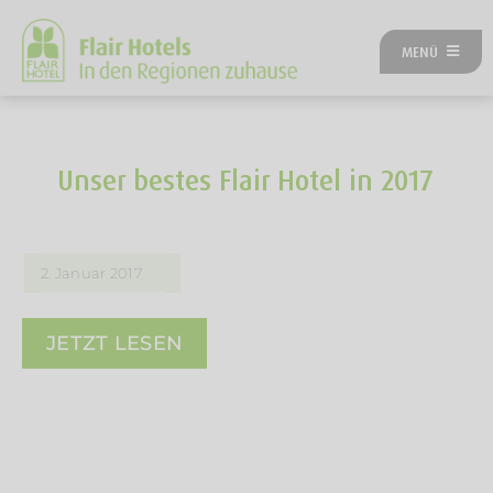
Zum
Inhalt
MENÜ
springen
ÜBER UNS
ANGEBOTE
UNSERE HOTELS
Unser bestes Flair Hotel in 2017
REISEKATEGORIEN
FLAIRREISEN MAGAZIN
NEUES BEI FLAIR
2. Januar 2017
FLAIR GUTSCHEIN
FLAIR HOTEL WERDEN
JETZT LESEN
FIRMENPARTNER
KONTAKT