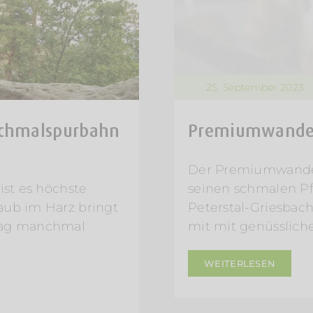
25. September 2023
Schmalspurbahn
Premiumwander
Der Premiumwander
ist es höchste
seinen schmalen Pf
aub im Harz bringt
Peterstal-Griesbac
ltag manchmal
mit mit genüsslich
WEITERLESEN