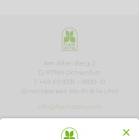
Am Alten Berg 2
D-97199 Ochsenfurt
T +49 (0) 9331 – 9839 -0
(Erreichbarkeit Mo-Fr 9-14 Uhr)
info@flairhotels.com