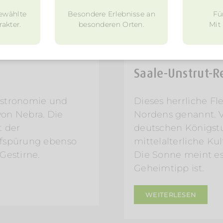
ewählte
Besondere Erlebnisse an
Fü
akter.
besonderen Orten.
Mit
10. Dezember 2017
Saale-Unstrut-R
 Astronomie und
Dieses herrliche F
von Nebra. Die
Nordens genannt. Vö
t der
deutschen Königstu
ufspürung ebenso
mittelalterliche Ku
Gestirne.
Die Sonne meint es 
Geheimtipp ist.
WEITERLESEN