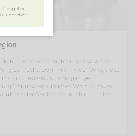
r Gastgeber.
 Leidenschaft.
egion
leckchen Erde wird auch die Toskana des
llig zu Recht. Denn hier, in der Wiege des
ms sind Lebenslust, einzigartige,
lturgüter und vorzüglicher Wein zuhause.
gut mit der Region, die noch ein kleiner