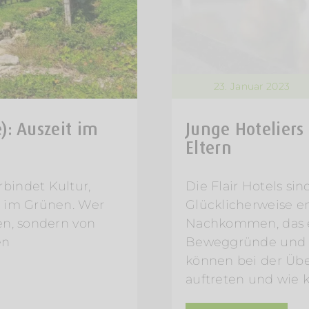
23. Januar 2023
: Auszeit im
Junge Hoteliers
Eltern
bindet Kultur,
Die Flair Hotels si
e im Grünen. Wer
Glücklicherweise e
en, sondern von
Nachkommen, das el
en
Beweggründe und Z
können bei der Übe
auftreten und wie 