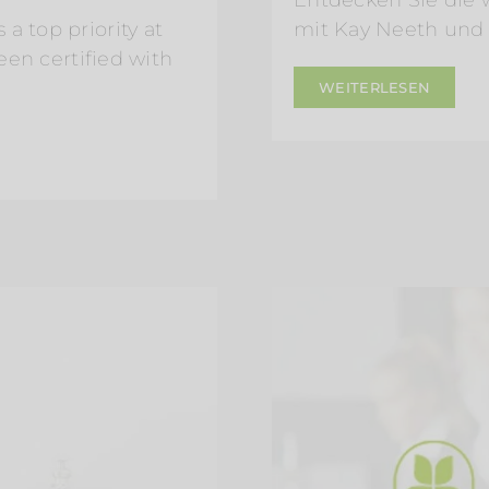
Entdecken Sie die 
a top priority at
mit Kay Neeth und
been certified with
WEITERLESEN