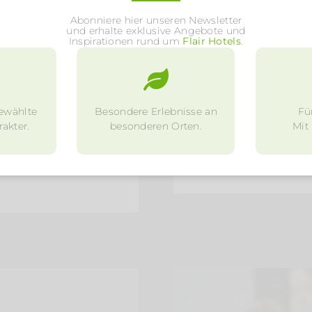
9. April 2021
Abonniere hier unseren Newsletter
und erhalte exklusive Angebote und
Inspirationen rund um
Flair Hotels
.
ewandel,
vacation in Ge
it Generationen
The Flair Hotels a
n Nachhaltigkeit
uniquely beautiful 
ewählte
Besondere Erlebnisse an
Fü
wichtigsten Themen
sustainable action a
akter.
besonderen Orten.
Mit
WEITERLESEN