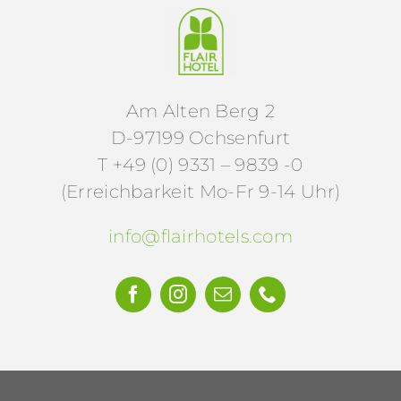
Am Alten Berg 2
D-97199 Ochsenfurt
T +49 (0) 9331 – 9839 -0
(Erreichbarkeit Mo-Fr 9-14 Uhr)
info@flairhotels.com