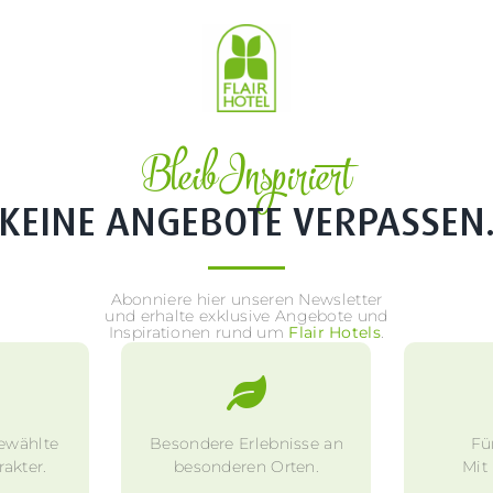
Bleib Inspiriert
KEINE ANGEBOTE VERPASSEN
Abonniere hier unseren Newsletter
und erhalte exklusive Angebote und
Inspirationen rund um
Flair Hotels
.
ewählte
Besondere Erlebnisse an
Fü
akter.
besonderen Orten.
Mit