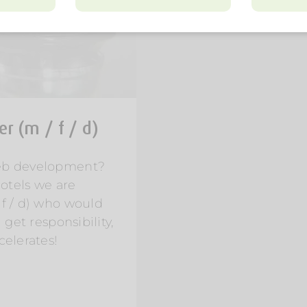
r (m / f / d)
web development?
Hotels we are
 f / d) who would
 get responsibility,
celerates!