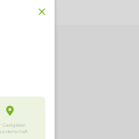
.
r Gastgeber.
 Leidenschaft.