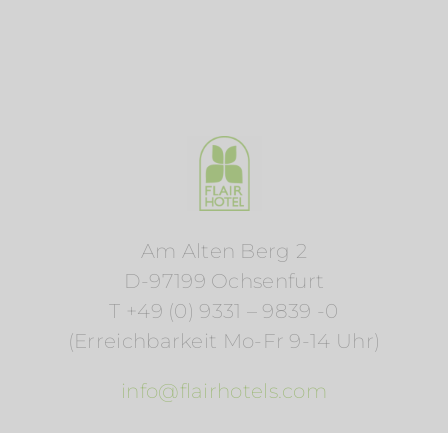
Am Alten Berg 2
D-97199 Ochsenfurt
T +49 (0) 9331 – 9839 -0
(Erreichbarkeit Mo-Fr 9-14 Uhr)
info@flairhotels.com