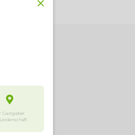
.
r Gastgeber.
 Leidenschaft.