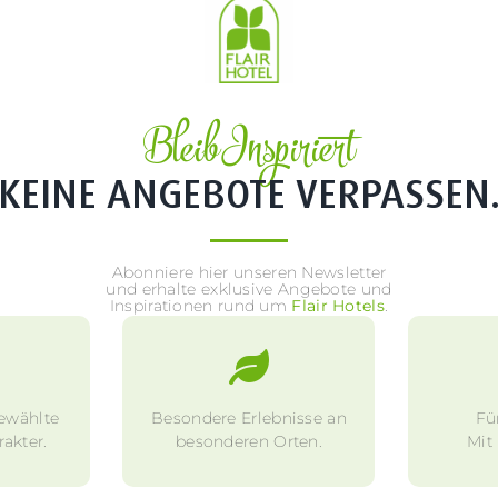
Bleib Inspiriert
KEINE ANGEBOTE VERPASSEN
Abonniere hier unseren Newsletter
und erhalte exklusive Angebote und
Inspirationen rund um
Flair Hotels
.
ewählte
Besondere Erlebnisse an
Fü
akter.
besonderen Orten.
Mit