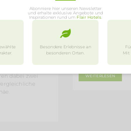
Abonniere hier unseren Newsletter
und erhalte exklusive Angebote und
Inspirationen rund um
Flair Hotels
.
1. April 2021
ke-Paradies im
Auf in die weit
ewählte
Besondere Erlebnisse an
Fü
Entdecken Sie die 
akter.
besonderen Orten.
Mit
ere Saale wartet
mit Kay Neeth und
nd Gravelbiker: Die
ren dabei zwei
WEITERLESEN
ergleichliche
häe.