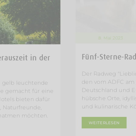
8. Mai 2023
Fünf-Sterne-Rad
auszeit in der
Der Radweg "Lieblic
den vom ADFC am b
d gelb leuchtende
Deutschland und E
wie gemacht für eine
hübsche Orte, idyl
otels bieten dafür
und kulinarische Kö
, Naturfreunde,
rchatmen möchten.
WEITERLESEN