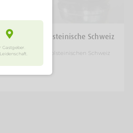
e Welt in die Holsteinische Schweiz
r Gastgeber.
weite Welt in der Holsteinischen Schweiz
 Leidenschaft.
 Henning Molt.