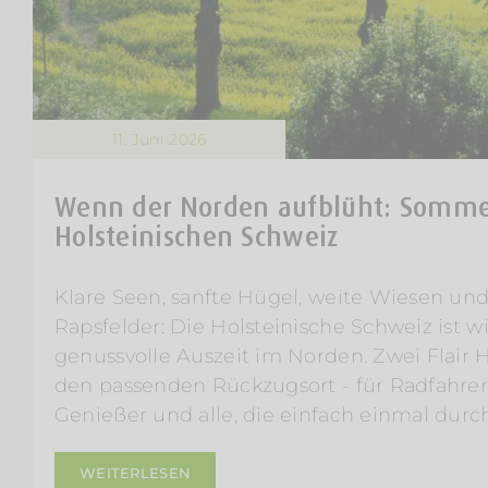
11. Juni 2026
Wenn der Norden aufblüht: Sommer
Holsteinischen Schweiz
Klare Seen, sanfte Hügel, weite Wiesen un
Rapsfelder: Die Holsteinische Schweiz ist 
genussvolle Auszeit im Norden. Zwei Flair H
den passenden Rückzugsort - für Radfahrer
Genießer und alle, die einfach einmal du
WEITERLESEN