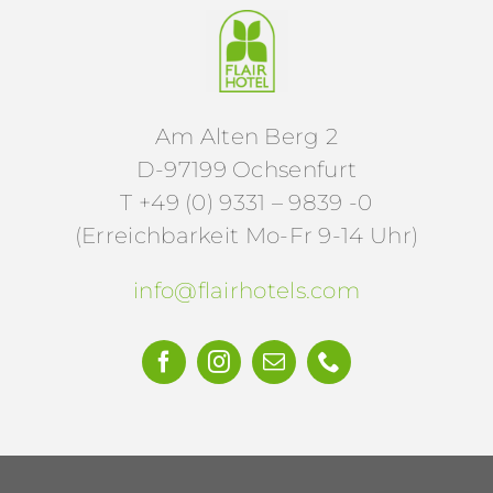
Am Alten Berg 2
D-97199 Ochsenfurt
T +49 (0) 9331 – 9839 -0
(Erreichbarkeit Mo-Fr 9-14 Uhr)
info@flairhotels.com