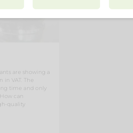
ants are showing a
n in VAT. The
long time and only
. How can
gh-quality