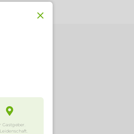
.
r Gastgeber.
 Leidenschaft.