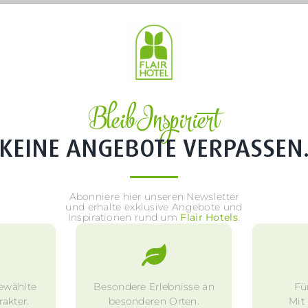
Bleib Inspiriert
KEINE ANGEBOTE VERPASSEN
Abonniere hier unseren Newsletter
und erhalte exklusive Angebote und
Inspirationen rund um
Flair Hotels
.
ewählte
Besondere Erlebnisse an
Fü
akter.
besonderen Orten.
Mit