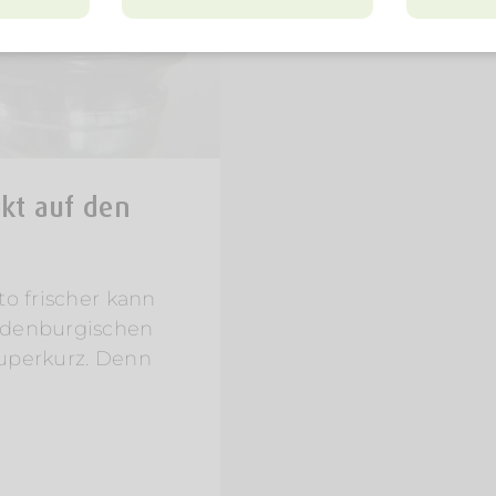
kt auf den
to frischer kann
ndenburgischen
superkurz. Denn