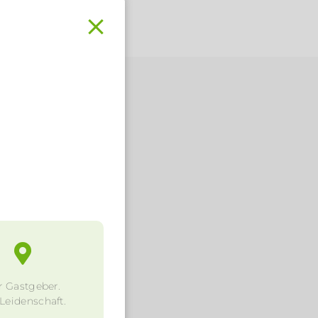
.
r Gastgeber.
 Leidenschaft.