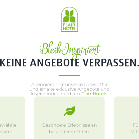
Bleib Inspiriert
KEINE ANGEBOTE VERPASSEN
Abonniere hier unseren Newsletter
und erhalte exklusive Angebote und
Inspirationen rund um
Flair Hotels
.
ewählte
Besondere Erlebnisse an
Fü
akter.
besonderen Orten.
Mit