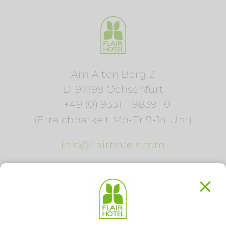
Am Alten Berg 2
D-97199 Ochsenfurt
T +49 (0) 9331 – 9839 -0
(Erreichbarkeit Mo-Fr 9-14 Uhr)
info@flairhotels.com