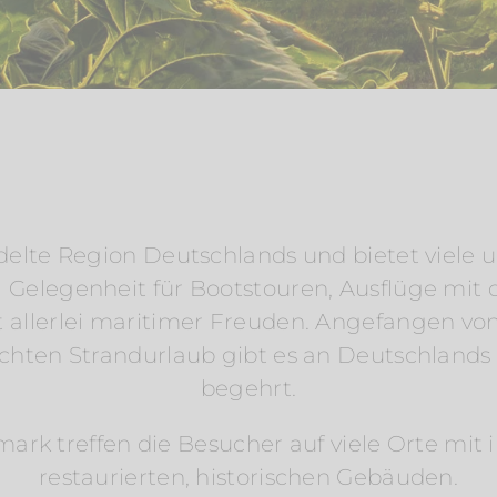
elte Region Deutschlands und bietet viele u
Gelegenheit für Bootstouren, Ausflüge mit 
 allerlei maritimer Freuden. Angefangen von 
echten Strandurlaub gibt es an Deutschlands 
begehrt.
k treffen die Besucher auf viele Orte mit i
restaurierten, historischen Gebäuden.