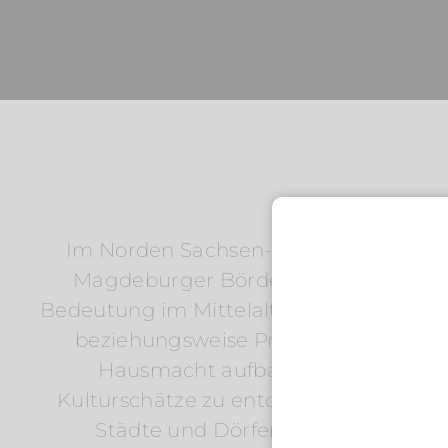
Im Norden Sachsen-Anhalts, zwische
Magdeburger Börde liegt die Altmark. 
Bedeutung im Mittelalter, als die Mark
beziehungsweise Preußens nennt man
Hausmacht aufbauten. Ein Urlaub i
Kulturschätze zu entdecken gibt. Unzä
Städte und Dörfer. Sie lassen sich