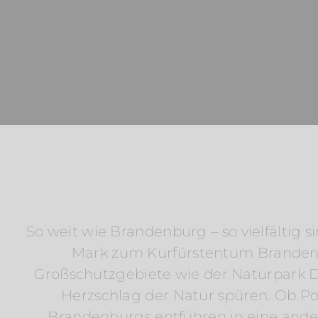
So weit wie Brandenburg – so vielfältig 
Mark zum Kurfürstentum Brandenb
Großschutzgebiete wie der Naturpark 
Herzschlag der Natur spüren. Ob P
Brandenburgs entführen in eine ande