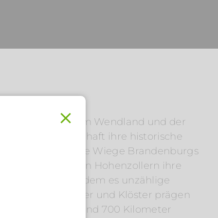
im Osten sowie dem Wendland und der
alte Kulturlandschaft ihre historische
swahl erhielten. Die Wiege Brandenburgs
brandenburgischen Hohenzollern ihre
er ein Urlaub, in dem es unzählige
.
össer, Herrenhäuser und Klöster prägen
oder entlang der rund 700 Kilometer