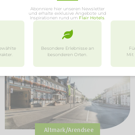
ausgewiesener Wanderwege erkunden.
Abonniere hier unseren Newsletter
und erhalte exklusive Angebote und
Inspirationen rund um
Flair Hotels
.
ewählte
Besondere Erlebnisse an
Fü
akter.
besonderen Orten.
Mit
Altmark/Arendsee