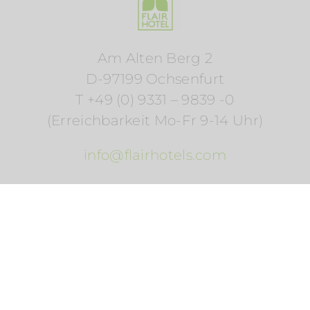
Am Alten Berg 2
D-97199 Ochsenfurt
T +49 (0) 9331 – 9839 -0
(Erreichbarkeit Mo-Fr 9-14 Uhr)
info@flairhotels.com
FLAIR HOTELS – IN DEN REGIONEN ZUHAUSE
IMPRESSUM
|
DATENSCHUTZ
|
COOKIE RICHTLINIE
|
AGB