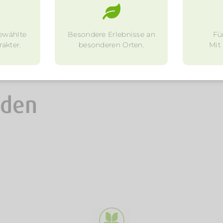
ewählte
Besondere Erlebnisse an
Fü
akter.
besonderen Orten.
Mit
nden