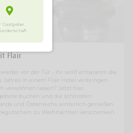
r Gastgeber.
 Leidenschaft.
t Flair
ieder vor der Tür - ihr wollt entspannt die
s Jahres in einem Flair Hotel verbringen
h verwöhnen lassen? Jetzt hier
gebote buchen und die schönsten
nds und Österreichs winterlich genießen
nkgutschein zu Weihnachten verschenken.