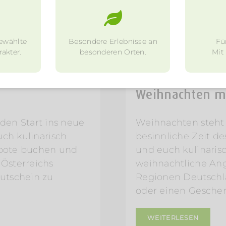
ewählte
Besondere Erlebnisse an
Fü
akter.
besonderen Orten.
Mit
16. Mai 2019
Weihnachten mi
t den Start ins neue
Weihnachten steht w
uch kulinarisch
besinnliche Zeit de
gebote buchen und
und euch kulinarisc
Österreichs
weihnachtliche An
utschein zu
Regionen Deutschla
oder einen Gesche
WEITERLESEN