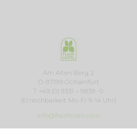
Am Alten Berg 2
D-97199 Ochsenfurt
T +49 (0) 9331 – 9839 -0
(Erreichbarkeit Mo-Fr 9-14 Uhr)
info@flairhotels.com