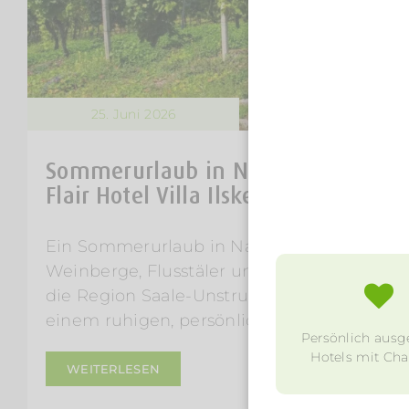
25. Juni 2026
Sommerurlaub in Naumburg (Saale)
Flair Hotel Villa Ilske in Bad Kösen
Ein Sommerurlaub in Naumburg (Saale) ver
Weinberge, Flusstäler und entspannte Tag
die Region Saale-Unstrut nicht nur besuch
einem ruhigen, persönlichen Ort aus erleb
Persönlich ausg
Hotels mit Char
WEITERLESEN