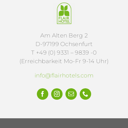
Am Alten Berg 2
D-97199 Ochsenfurt
T +49 (0) 9331 – 9839 -0
(Erreichbarkeit Mo-Fr 9-14 Uhr)
info@flairhotels.com