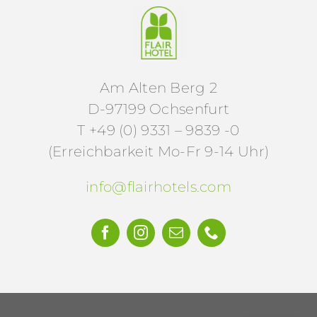
Am Alten Berg 2
D-97199 Ochsenfurt
T +49 (0) 9331 – 9839 -0
(Erreichbarkeit Mo-Fr 9-14 Uhr)
info@flairhotels.com