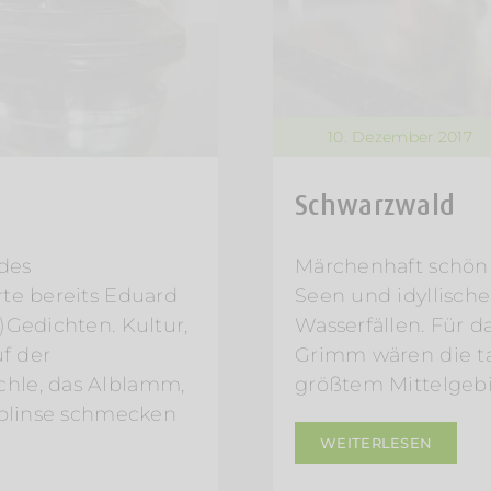
10. Dezember 2017
Schwarzwald
 des
Märchenhaft schön i
rte bereits Eduard
Seen und idyllisch
)Gedichten. Kultur,
Wasserfällen. Für 
uf der
Grimm wären die t
hle, das Alblamm,
größtem Mittelgebi
lblinse schmecken
WEITERLESEN