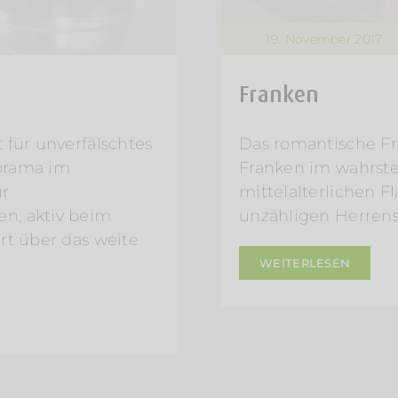
19. November 2017
Franken
 für unverfälschtes
Das romantische Fr
orama im
Franken im wahrst
ür
mittelalterlichen F
n, aktiv beim
unzähligen Herrens
rt über das weite
WEITERLESEN