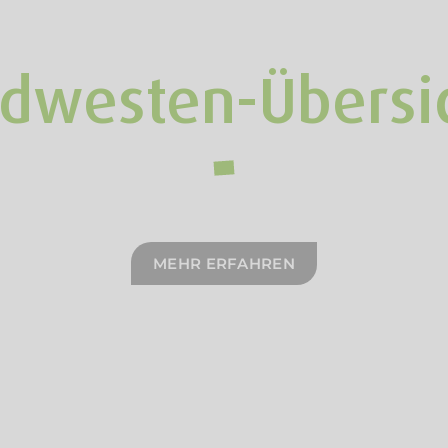
dwesten-Übersi
MEHR ERFAHREN