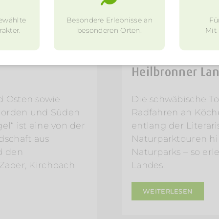
ewählte
Besondere Erlebnisse an
Fü
akter.
besonderen Orten.
Mit
10. Dezember 2017
Heilbronner La
d Osten sowie
Die schwäbische Tos
Norden und Süden
Radfahren an Köche
el“ ist eine von der
entlang der Litera
dschaft aus
Naturparktouren h
d den
Naturparks – so erl
 Zaber, Kirchbach
Landes.
WEITERLESEN