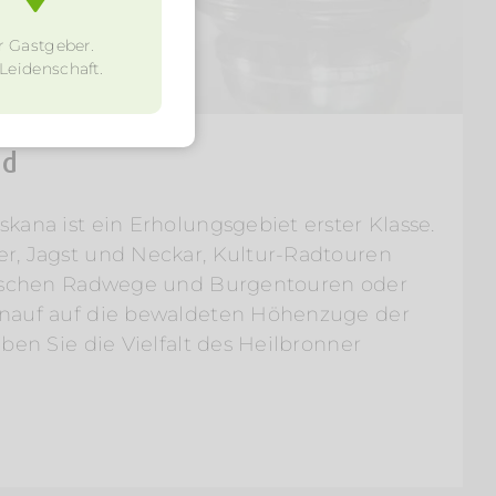
r Gastgeber.
 Leidenschaft.
nd
kana ist ein Erholungsgebiet erster Klasse.
r, Jagst und Neckar, Kultur-Radtouren
rischen Radwege und Burgentouren oder
inauf auf die bewaldeten Höhenzuge der
eben Sie die Vielfalt des Heilbronner