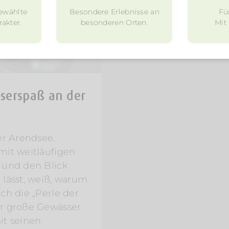
ewählte
Besondere Erlebnisse an
Fü
akter.
besonderen Orten.
Mit
sserspaß an der
er Arendsee.
mit weitläufigen
 und den Blick
 lässt, weiß, warum
ch die „Perle der
ar große Gewässer
it seinen